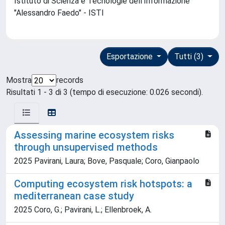
Istituto di Scienza e Tecnologie dell'Informazione
"Alessandro Faedo" - ISTI
Esportazione
Tutti (3)
Mostra
records
Risultati 1 - 3 di 3 (tempo di esecuzione: 0.026 secondi).
Assessing marine ecosystem risks
through unsupervised methods
2025 Pavirani, Laura; Bove, Pasquale; Coro, Gianpaolo
Computing ecosystem risk hotspots: a
mediterranean case study
2025 Coro, G.; Pavirani, L.; Ellenbroek, A.