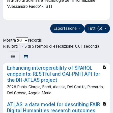
Istituto di Scienza e Tecnologie dell'Informazione
"Alessandro Faedo" - ISTI
Esportazione
Tutti (5)
Mostra
records
Risultati 1 - 5 di 5 (tempo di esecuzione: 0.01 secondi).
Enhancing interoperability of SPARQL
endpoints: RESTful and OAI-PMH API for
the DH-ATLAS project
2026 Rubin, Giorgia; Bardi, Alessia; Del Gratta, Riccardo;
Del Grosso, Angelo Mario
ATLAS: a data model for describing FAIR
Digital Humanities research outcomes