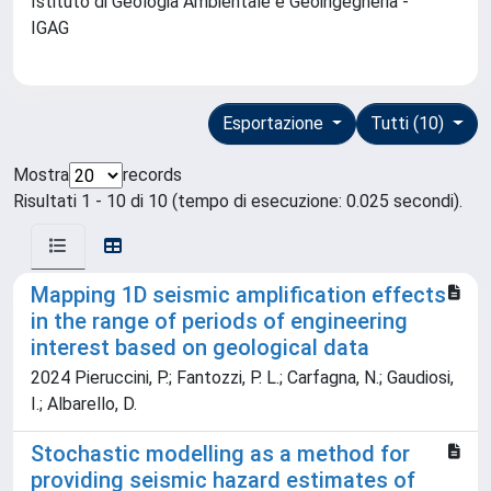
Istituto di Geologia Ambientale e Geoingegneria -
IGAG
Esportazione
Tutti (10)
Mostra
records
Risultati 1 - 10 di 10 (tempo di esecuzione: 0.025 secondi).
Mapping 1D seismic amplification effects
in the range of periods of engineering
interest based on geological data
2024 Pieruccini, P.; Fantozzi, P. L.; Carfagna, N.; Gaudiosi,
I.; Albarello, D.
Stochastic modelling as a method for
providing seismic hazard estimates of