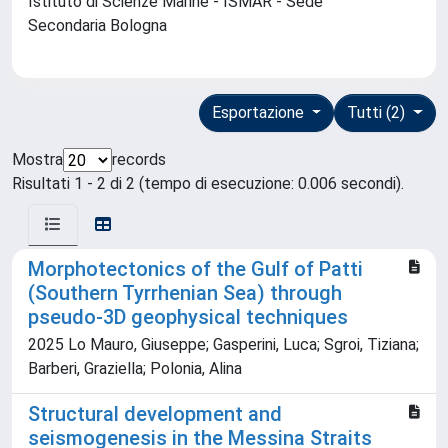
Istituto di Scienze Marine - ISMAR - Sede
Secondaria Bologna
Esportazione
Tutti (2)
Mostra
records
Risultati 1 - 2 di 2 (tempo di esecuzione: 0.006 secondi).
Morphotectonics of the Gulf of Patti
(Southern Tyrrhenian Sea) through
pseudo-3D geophysical techniques
2025 Lo Mauro, Giuseppe; Gasperini, Luca; Sgroi, Tiziana;
Barberi, Graziella; Polonia, Alina
Structural development and
seismogenesis in the Messina Straits