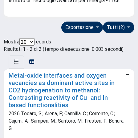
Istituto di Tecnologie Avanzate per l'Energia - ITAE
Esportazione
Tutti (2)
Mostra
records
Risultati 1 - 2 di 2 (tempo di esecuzione: 0.003 secondi).
Metal-oxide interfaces and oxygen
vacancies as dominant active sites in
CO2 hydrogenation to methanol:
Contrasting reactivity of Cu- and In-
based functionalities
2026 Todaro, S.; Arena, F.; Cannilla, C.; Corrente, C.;
Cajumi, A.; Samperi, M.; Santoro, M.; Frusteri, F.; Bonura,
G.