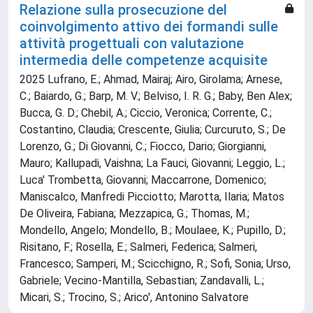
Relazione sulla prosecuzione del
coinvolgimento attivo dei formandi sulle
attività progettuali con valutazione
intermedia delle competenze acquisite
2025 Lufrano, E.; Ahmad, Mairaj; Airo, Girolama; Arnese,
C.; Baiardo, G.; Barp, M. V.; Belviso, I. R. G.; Baby, Ben Alex;
Bucca, G. D.; Chebil, A.; Ciccio, Veronica; Corrente, C.;
Costantino, Claudia; Crescente, Giulia; Curcuruto, S.; De
Lorenzo, G.; Di Giovanni, C.; Fiocco, Dario; Giorgianni,
Mauro; Kallupadi, Vaishna; La Fauci, Giovanni; Leggio, L.;
Luca' Trombetta, Giovanni; Maccarrone, Domenico;
Maniscalco, Manfredi Picciotto; Marotta, Ilaria; Matos
De Oliveira, Fabiana; Mezzapica, G.; Thomas, M.;
Mondello, Angelo; Mondello, B.; Moulaee, K.; Pupillo, D.;
Risitano, F.; Rosella, E.; Salmeri, Federica; Salmeri,
Francesco; Samperi, M.; Scicchigno, R.; Sofi, Sonia; Urso,
Gabriele; Vecino-Mantilla, Sebastian; Zandavalli, L.;
Micari, S.; Trocino, S.; Arico', Antonino Salvatore