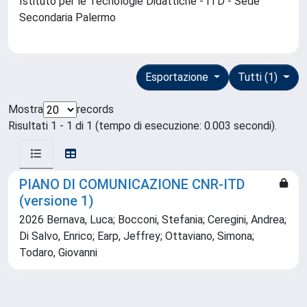
Istituto per le Tecnologie Didattiche - ITD - Sede
Secondaria Palermo
Esportazione
Tutti (1)
Mostra
records
Risultati 1 - 1 di 1 (tempo di esecuzione: 0.003 secondi).
PIANO DI COMUNICAZIONE CNR-ITD
(versione 1)
2026 Bernava, Luca; Bocconi, Stefania; Ceregini, Andrea;
Di Salvo, Enrico; Earp, Jeffrey; Ottaviano, Simona;
Todaro, Giovanni