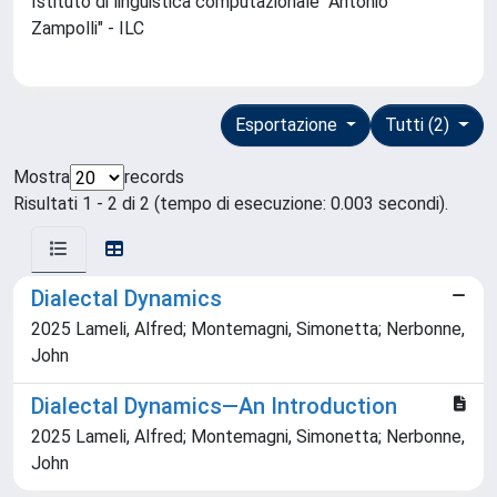
Istituto di linguistica computazionale "Antonio
Zampolli" - ILC
Esportazione
Tutti (2)
Mostra
records
Risultati 1 - 2 di 2 (tempo di esecuzione: 0.003 secondi).
Dialectal Dynamics
2025 Lameli, Alfred; Montemagni, Simonetta; Nerbonne,
John
Dialectal Dynamics—An Introduction
2025 Lameli, Alfred; Montemagni, Simonetta; Nerbonne,
John