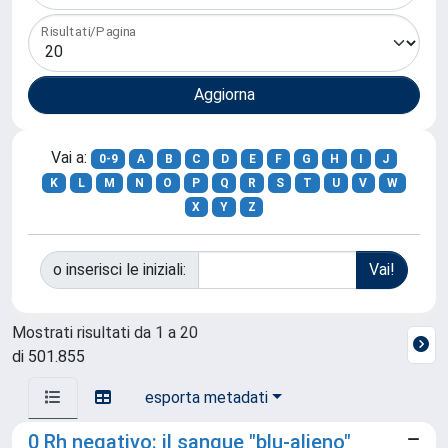
Risultati/Pagina
Vai a:
0-9
A
B
C
D
E
F
G
H
I
J
K
L
M
N
O
P
Q
R
S
T
U
V
W
X
Y
Z
o inserisci le iniziali:
Mostrati risultati da 1 a 20
di 501.855
esporta metadati
0 Rh negativo: il sangue "blu-alieno"