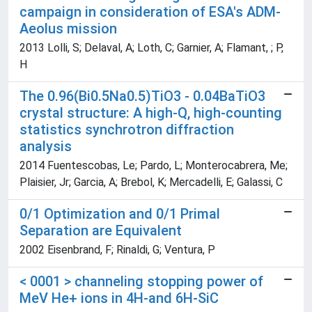
campaign in consideration of ESA's ADM-
Aeolus mission
2013 Lolli, S; Delaval, A; Loth, C; Garnier, A; Flamant, ; P,
H
The 0.96(Bi0.5Na0.5)TiO3 - 0.04BaTiO3
crystal structure: A high-Q, high-counting
statistics synchrotron diffraction
analysis
2014 Fuentescobas, Le; Pardo, L; Monterocabrera, Me;
Plaisier, Jr; Garcia, A; Brebol, K; Mercadelli, E; Galassi, C
0/1 Optimization and 0/1 Primal
Separation are Equivalent
2002 Eisenbrand, F; Rinaldi, G; Ventura, P
< 0001 > channeling stopping power of
MeV He+ ions in 4H-and 6H-SiC