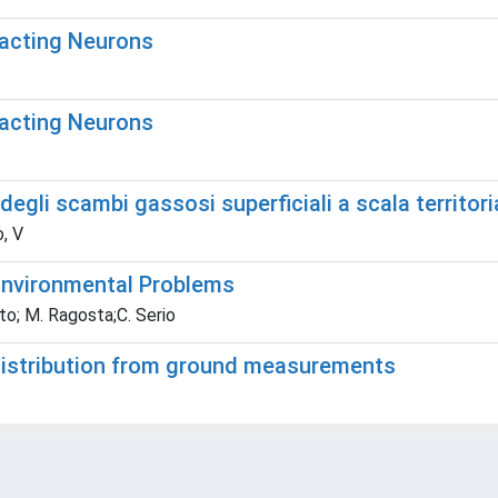
racting Neurons
racting Neurons
egli scambi gassosi superficiali a scala territori
o, V
Environmental Problems
to; M. Ragosta;C. Serio
e distribution from ground measurements