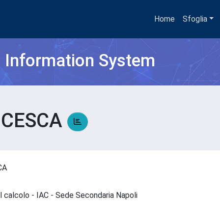
Home
Sfoglia
h Information System
NCESCA
SCA
del calcolo - IAC - Sede Secondaria Napoli