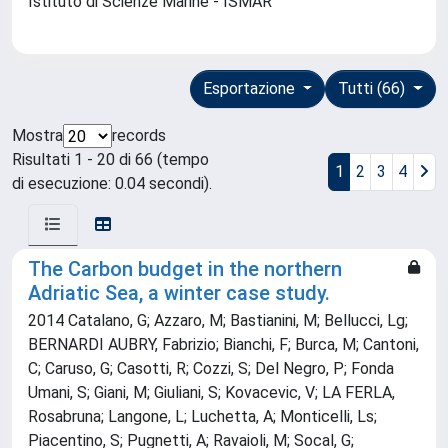
Istituto di Scienze Marine - ISMAR
Esportazione
Tutti (66)
Mostra
records
Risultati 1 - 20 di 66 (tempo
1
2
3
4
di esecuzione: 0.04 secondi).
The Carbon budget in the northern
Adriatic Sea, a winter case study.
2014 Catalano, G; Azzaro, M; Bastianini, M; Bellucci, Lg;
BERNARDI AUBRY, Fabrizio; Bianchi, F; Burca, M; Cantoni,
C; Caruso, G; Casotti, R; Cozzi, S; Del Negro, P; Fonda
Umani, S; Giani, M; Giuliani, S; Kovacevic, V; LA FERLA,
Rosabruna; Langone, L; Luchetta, A; Monticelli, Ls;
Piacentino, S; Pugnetti, A; Ravaioli, M; Socal, G;