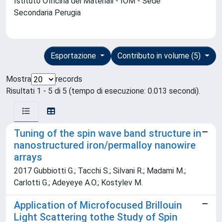
Istituto Officina dei Materiali - IOM - Sede
Secondaria Perugia
Esportazione
Contributo in volume (5)
Mostra
records
Risultati 1 - 5 di 5 (tempo di esecuzione: 0.013 secondi).
Tuning of the spin wave band structure in
nanostructured iron/permalloy nanowire
arrays
2017 Gubbiotti G.; Tacchi S.; Silvani R.; Madami M.;
Carlotti G.; Adeyeye A.O.; Kostylev M.
Application of Microfocused Brillouin
Light Scattering tothe Study of Spin