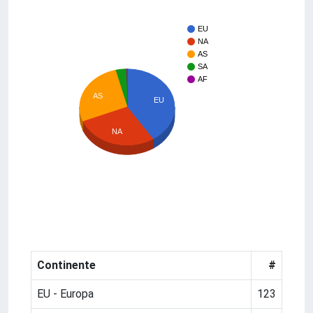
EU
NA
AS
SA
AF
AS
EU
NA
Continente
#
EU - Europa
123