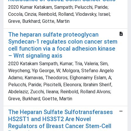
2020 Kumar Katakam, Sampath; Pelucchi, Paride;
Cocola, Cinzia; Reinbold, Rolland; Vlodavsky, Israel;
Greve, Burkhard; Götte, Martin
The heparan sulfate proteoglycan
Syndecan‐1 regulates colon cancer stem
cell function via a focal adhesion kinase
– Wnt signaling axis
2020 Katakam Sampath, Kumar; Tria, Valeria; Sim,
Weycheng; Yip George, W; Molgora, Stefano Angelo
Adamo; Karnavas, Theodoros; Elghonaimy Eslam, A;
Pelucchi, Paride; Piscitelli, Eleonora; Ibrahim Sherif,
Abdelaziz; Zucchi, Ileana; Reinbold, Rolland Alvons;
Greve, Burkhard; Goette, Martin
The Heparan Sulfate Sulfotransferases
HS2ST1 and HS3ST2 Are Novel
Regulators of Breast Cancer Stem-Cell