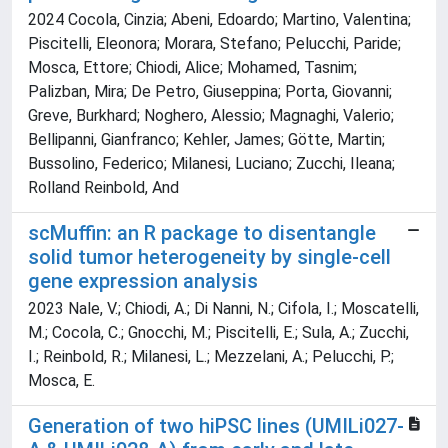
2024 Cocola, Cinzia; Abeni, Edoardo; Martino, Valentina;
Piscitelli, Eleonora; Morara, Stefano; Pelucchi, Paride;
Mosca, Ettore; Chiodi, Alice; Mohamed, Tasnim;
Palizban, Mira; De Petro, Giuseppina; Porta, Giovanni;
Greve, Burkhard; Noghero, Alessio; Magnaghi, Valerio;
Bellipanni, Gianfranco; Kehler, James; Götte, Martin;
Bussolino, Federico; Milanesi, Luciano; Zucchi, Ileana;
Rolland Reinbold, And
scMuffin: an R package to disentangle
solid tumor heterogeneity by single-cell
gene expression analysis
2023 Nale, V.; Chiodi, A.; Di Nanni, N.; Cifola, I.; Moscatelli,
M.; Cocola, C.; Gnocchi, M.; Piscitelli, E.; Sula, A.; Zucchi,
I.; Reinbold, R.; Milanesi, L.; Mezzelani, A.; Pelucchi, P.;
Mosca, E.
Generation of two hiPSC lines (UMILi027-