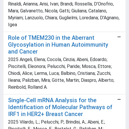
Rinaldi, Arianna; Arisi, Ivan; Brandi, Rossella; D'Onofrio,
Mara; Galvanetto, Nicola; Gatti, Giuliana; Catalano,
Myriam; Lanzuolo, Chiara; Guglielmi, Loredana; D'Agnano,
Igea
Role of TMEM230 in the Aberrant
Glycosylation in Human Autoimmunity
and Cancer
2025 Angeli, Elena; Cocola, Cinzia; Abeni, Edoardo;
Piscitelli, Eleonora; Pelucchi, Paride; Mosca, Ettore;
Chiodi, Alice; Lerma, Luca; Balbino, Cristiana; Zucchi,
Ileana; Palizban, Mira; Götte, Martin; Diaspro, Alberto;
Reinbold, Rolland A.
Single-Cell mRNA Analysis for the
Identification of Molecular Pathways of
IRF1 in HER2+ Breast Cancer
2025 Vilardo, L.; Pelucchi, P.; Brindisi, A.; Abeni, E.;
Piscitelli, E.; Mosca, E.; Bertalot, G.; Palizban, M.;