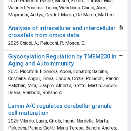
2026 Pelucchi, Paride; Mosca, Ettore; Tomsič, Nika;
Waheed, Yossma; Tigani, Wendalina; Chiodi, Alice;
Mojumdar, Aditya; Gerdol, Marco; De March, Matteo
Analysis of intracellular and intercellular
crosstalk from omics data
2025 Chiodi, A.; Pelucchi, P.; Mosca, E.
Glycosylation Regulation by TMEM230 in
Aging and Autoimmunity
2025 Piscitelli, Eleonora; Abeni, Edoardo; Balbino,
Cristiana; Angeli, Elena; Cocola, Cinzia; Pelucchi, Paride;
Palizban, Mira; Diaspro, Alberto; Götte, Martin; Zucchi,
Ileana; Reinbold, Rolland A.
Lamin A/C regulates cerebellar granule
cell maturation
2025 Vilardo, Laura; Cifola, Ingrid; Nardella, Marta;
Pelucchi, Paride; Ciotti, Maria Teresa; Bianchi, Andrea;