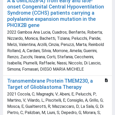
A & UMILi028-A) from early and late-
onset Congenital Central Hypoventilation
Syndrome (CCHS) patients carrying a
polyalanine expansion mutation in the
PHOX2B gene
2022 Gamboa Ana Lucia, Cuadros; Benfante, Roberta;
Nizzardo, Monica; Bachetti, Tiziana; Pelucchi, Paride;
Melzi, Valentina; Arzilli, Cinzia; Peruzzi, Marta; Reinbold
Rolland, A; Cardani, Silvia; Morrone, Amelia; Guerrini,
Renzo; Zucchi, Ileana; Corti, Stefania; Ceccherini,
Isabella; Piumelli, Raffaele; Nassi, Niccolo; Di Lascio,
Simona; Fornasari, DIEGO MARIA MICHELE
Transmembrane Protein TMEM230, a
Target of Glioblastoma Therapy
2021 Cocola, C; Magnaghi, V; Abeni, E; Pelucchi, P;
Martino, V; Vilardo, L; Piscitelli, E; Consiglio, A; Grillo, G;
Mosca, E; Gualtierotti, R; Mazzaccaro, D; La Sala, G; Di
Pietro, C; Palizban, M; Liuni, S; Depedro, G; Morara, S;