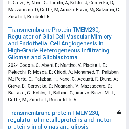
F; Greve, B; Nano, G; Tomilin, A; Kehler, J; Gerovska, D;
Mazzaccaro, D; Götte, M; Arauzo-Bravo, Mj; Salvarani, C;
Zucchi, I; Reinbold, R.
Transmembrane Protein TMEM230,
Regulator of Glial Cell Vascular Mimicry
and Endothelial Cell Angiogenesis in
High-Grade Heterogeneous Infiltrating
Gliomas and Glioblastoma
2024 Cocola, C.; Abeni, E.; Martino, V.; Piscitelli, E.;
Pelucchi, P.; Mosca, E.; Chiodi, A.; Mohamed, T.; Palizban,
M.; Porta, G.; Palizban, H.; Nano, G.; Acquati, F.; Bruno, A.;
Greve, B.; Gerovska, D.; Magnaghi, V.; Mazzaccaro, D.;
Bertalot, G.; Kehler, J.; Balbino, C.; Arauzo-Bravo, M. J.;
Gotte, M.; Zucchi, I.; Reinbold, R. A.
Transmembrane protein TMEM230,
regulator of metalloproteins and motor
proteins in gliomas and gliosis