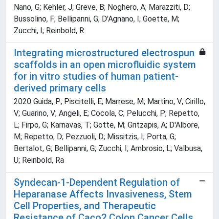
Nano, G; Kehler, J; Greve, B; Noghero, A; Marazziti, D;
Bussolino, F; Bellipanni, G; D'Agnano, I; Goette, M;
Zucchi, I; Reinbold, R
Integrating microstructured electrospun
scaffolds in an open microfluidic system
for in vitro studies of human patient-
derived primary cells
2020 Guida, P; Piscitelli, E; Marrese, M; Martino, V; Cirillo,
V; Guarino, V; Angeli, E; Cocola, C; Pelucchi, P; Repetto,
L; Firpo, G; Karnavas, T; Gotte, M; Gritzapis, A; D'Albore,
M; Repetto, D; Pezzuoli, D; Missitzis, I; Porta, G;
Bertalot, G; Bellipanni, G; Zucchi, I; Ambrosio, L; Valbusa,
U; Reinbold, Ra
Syndecan-1-Dependent Regulation of
Heparanase Affects Invasiveness, Stem
Cell Properties, and Therapeutic
Resistance of Caco2 Colon Cancer Cells