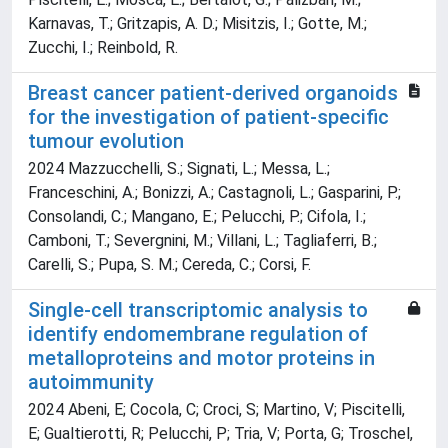
Karnavas, T.; Gritzapis, A. D.; Misitzis, I.; Gotte, M.;
Zucchi, I.; Reinbold, R.
Breast cancer patient-derived organoids
for the investigation of patient-specific
tumour evolution
2024 Mazzucchelli, S.; Signati, L.; Messa, L.;
Franceschini, A.; Bonizzi, A.; Castagnoli, L.; Gasparini, P.;
Consolandi, C.; Mangano, E.; Pelucchi, P.; Cifola, I.;
Camboni, T.; Severgnini, M.; Villani, L.; Tagliaferri, B.;
Carelli, S.; Pupa, S. M.; Cereda, C.; Corsi, F.
Single-cell transcriptomic analysis to
identify endomembrane regulation of
metalloproteins and motor proteins in
autoimmunity
2024 Abeni, E; Cocola, C; Croci, S; Martino, V; Piscitelli,
E; Gualtierotti, R; Pelucchi, P; Tria, V; Porta, G; Troschel,