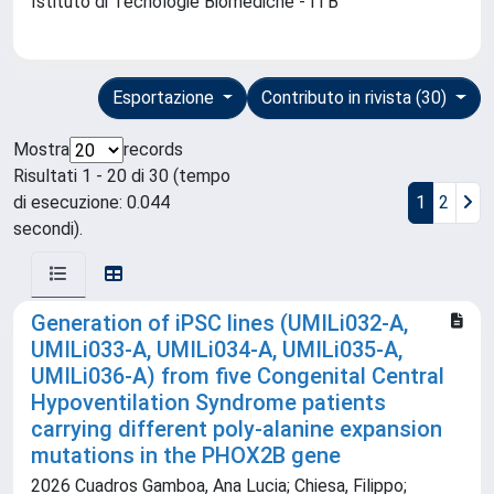
Istituto di Tecnologie Biomediche - ITB
Esportazione
Contributo in rivista (30)
Mostra
records
Risultati 1 - 20 di 30 (tempo
di esecuzione: 0.044
1
2
secondi).
Generation of iPSC lines (UMILi032-A,
UMILi033-A, UMILi034-A, UMILi035-A,
UMILi036-A) from five Congenital Central
Hypoventilation Syndrome patients
carrying different poly-alanine expansion
mutations in the PHOX2B gene
2026 Cuadros Gamboa, Ana Lucia; Chiesa, Filippo;