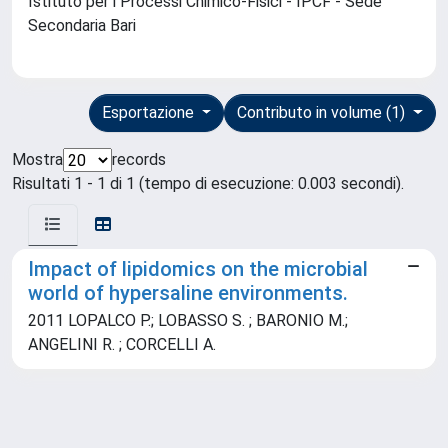
Istituto per i Processi Chimico-Fisici - IPCF - Sede
Secondaria Bari
Esportazione
Contributo in volume (1)
Mostra
records
Risultati 1 - 1 di 1 (tempo di esecuzione: 0.003 secondi).
Impact of lipidomics on the microbial
world of hypersaline environments.
2011 LOPALCO P.; LOBASSO S. ; BARONIO M.;
ANGELINI R. ; CORCELLI A.