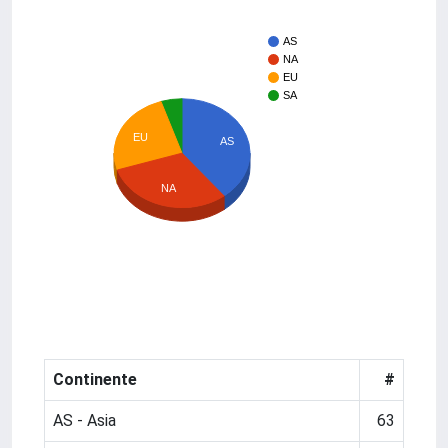
AS
NA
EU
SA
EU
AS
NA
Continente
#
AS - Asia
63