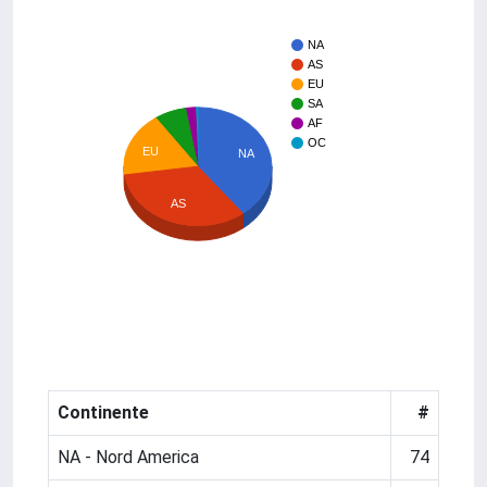
NA
AS
EU
SA
AF
OC
EU
NA
AS
Continente
#
NA - Nord America
74