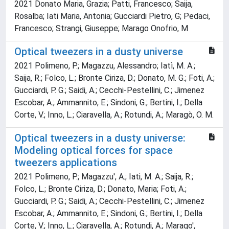
2021 Donato Maria, Grazia; Patti, Francesco; Saija,
Rosalba; Iati Maria, Antonia; Gucciardi Pietro, G; Pedaci,
Francesco; Strangi, Giuseppe; Marago Onofrio, M
Optical tweezers in a dusty universe
2021 Polimeno, P.; Magazzu, Alessandro; Iatì, M. A.;
Saija, R.; Folco, L.; Bronte Ciriza, D.; Donato, M. G.; Foti, A.;
Gucciardi, P. G.; Saidi, A.; Cecchi-Pestellini, C.; Jimenez
Escobar, A.; Ammannito, E.; Sindoni, G.; Bertini, I.; Della
Corte, V.; Inno, L.; Ciaravella, A.; Rotundi, A.; Maragò, O. M.
Optical tweezers in a dusty universe:
Modeling optical forces for space
tweezers applications
2021 Polimeno, P.; Magazzu', A.; Iati, M. A.; Saija, R.;
Folco, L.; Bronte Ciriza, D.; Donato, Maria; Foti, A.;
Gucciardi, P. G.; Saidi, A.; Cecchi-Pestellini, C.; Jimenez
Escobar, A.; Ammannito, E.; Sindoni, G.; Bertini, I.; Della
Corte, V.; Inno, L.; Ciaravella, A.; Rotundi, A.; Marago',