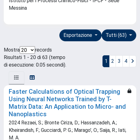
Istituto per i Processi Chimico-Fisici - IPCF - Sede
Messina
Esportazione
Tutti (63)
Mostra
records
Risultati 1 - 20 di 63 (tempo
1
2
3
4
di esecuzione: 0.05 secondi).
Faster Calculations of Optical Trapping
Using Neural Networks Trained by T-
Matrix Data: An Application to Micro- and
Nanoplastics
2024 Rezaei, S.; Bronte Ciriza, D.; Hassanzadeh, A.;
Kheirandish, F.; Gucciardi, P. G.; Marago', O.; Saija, R.; Iati,
M. A.