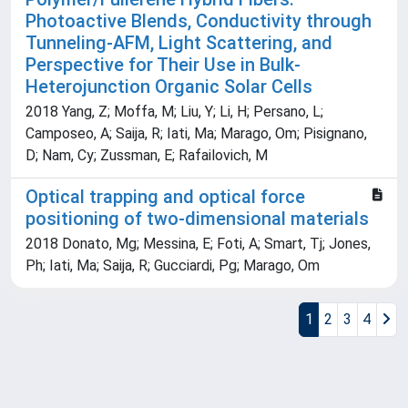
Photoactive Blends, Conductivity through
Tunneling-AFM, Light Scattering, and
Perspective for Their Use in Bulk-
Heterojunction Organic Solar Cells
2018 Yang, Z; Moffa, M; Liu, Y; Li, H; Persano, L;
Camposeo, A; Saija, R; Iati, Ma; Marago, Om; Pisignano,
D; Nam, Cy; Zussman, E; Rafailovich, M
Optical trapping and optical force
positioning of two-dimensional materials
2018 Donato, Mg; Messina, E; Foti, A; Smart, Tj; Jones,
Ph; Iati, Ma; Saija, R; Gucciardi, Pg; Marago, Om
1
2
3
4