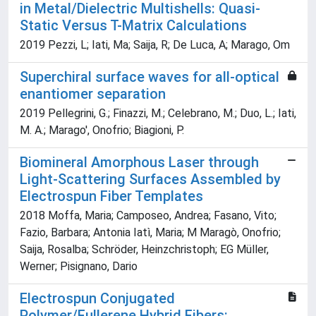
in Metal/Dielectric Multishells: Quasi-
Static Versus T-Matrix Calculations
2019 Pezzi, L; Iati, Ma; Saija, R; De Luca, A; Marago, Om
Superchiral surface waves for all-optical
enantiomer separation
2019 Pellegrini, G.; Finazzi, M.; Celebrano, M.; Duo, L.; Iati,
M. A.; Marago', Onofrio; Biagioni, P.
Biomineral Amorphous Laser through
Light-Scattering Surfaces Assembled by
Electrospun Fiber Templates
2018 Moffa, Maria; Camposeo, Andrea; Fasano, Vito;
Fazio, Barbara; Antonia Iatì, Maria; M Maragò, Onofrio;
Saija, Rosalba; Schröder, Heinzchristoph; EG Müller,
Werner; Pisignano, Dario
Electrospun Conjugated
Polymer/Fullerene Hybrid Fibers: