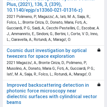
Plus, (2021), 136, 3, (339),
10.1140/epjp/s13360-021-01316-z)
2021 Polimeno, P.; Magazzu', A.; Iati, M. A.; Saija, R.;
Folco, L.; Bronte Ciriza, D.; Donato, Maria; Foti, A.;
Gucciardi, P. G.; Saidi, A.; Cecchi-Pestellini, C.; Escobar, A.
J.; Ammannito, E.; Sindoni, G.; Bertini, I.; Corte, V. D.; Inno,
L.; Ciaravella, A.; Rotundi, A.; Marago', O.
Cosmic dust investigation by optical
tweezers for space exploration
2021 Magazzu', A.; Bronte Ciriza, D.; Polimeno, P.;
Musolino, A.; Donato, Maria G.; Foti, A.; Gucciardi, P. G.;
Iati', M. A.; Saija, R.; Folco, L.; Rotundi, A.; Marago', O.
Improved backscattering detection in
photonic force microscopy near
dielectric surfaces with cylindrical vector
beams