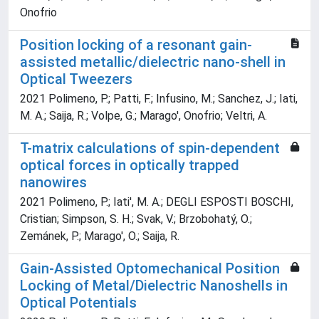
Onofrio
Position locking of a resonant gain-
assisted metallic/dielectric nano-shell in
Optical Tweezers
2021 Polimeno, P.; Patti, F.; Infusino, M.; Sanchez, J.; Iati,
M. A.; Saija, R.; Volpe, G.; Marago', Onofrio; Veltri, A.
T-matrix calculations of spin-dependent
optical forces in optically trapped
nanowires
2021 Polimeno, P.; Iati', M. A.; DEGLI ESPOSTI BOSCHI,
Cristian; Simpson, S. H.; Svak, V.; Brzobohatý, O.;
Zemánek, P.; Marago', O.; Saija, R.
Gain-Assisted Optomechanical Position
Locking of Metal/Dielectric Nanoshells in
Optical Potentials