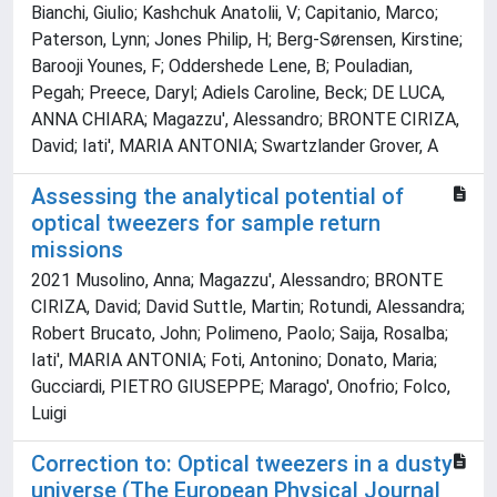
Bianchi, Giulio; Kashchuk Anatolii, V; Capitanio, Marco;
Paterson, Lynn; Jones Philip, H; Berg-Sørensen, Kirstine;
Barooji Younes, F; Oddershede Lene, B; Pouladian,
Pegah; Preece, Daryl; Adiels Caroline, Beck; DE LUCA,
ANNA CHIARA; Magazzu', Alessandro; BRONTE CIRIZA,
David; Iati', MARIA ANTONIA; Swartzlander Grover, A
Assessing the analytical potential of
optical tweezers for sample return
missions
2021 Musolino, Anna; Magazzu', Alessandro; BRONTE
CIRIZA, David; David Suttle, Martin; Rotundi, Alessandra;
Robert Brucato, John; Polimeno, Paolo; Saija, Rosalba;
Iati', MARIA ANTONIA; Foti, Antonino; Donato, Maria;
Gucciardi, PIETRO GIUSEPPE; Marago', Onofrio; Folco,
Luigi
Correction to: Optical tweezers in a dusty
universe (The European Physical Journal