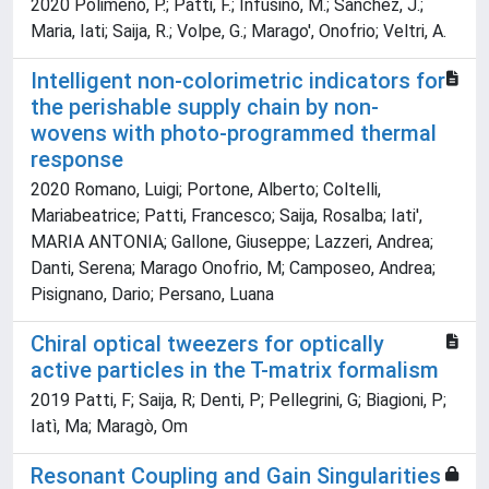
2020 Polimeno, P.; Patti, F.; Infusino, M.; Sanchez, J.;
Maria, Iati; Saija, R.; Volpe, G.; Marago', Onofrio; Veltri, A.
Intelligent non-colorimetric indicators for
the perishable supply chain by non-
wovens with photo-programmed thermal
response
2020 Romano, Luigi; Portone, Alberto; Coltelli,
Mariabeatrice; Patti, Francesco; Saija, Rosalba; Iati',
MARIA ANTONIA; Gallone, Giuseppe; Lazzeri, Andrea;
Danti, Serena; Marago Onofrio, M; Camposeo, Andrea;
Pisignano, Dario; Persano, Luana
Chiral optical tweezers for optically
active particles in the T-matrix formalism
2019 Patti, F; Saija, R; Denti, P; Pellegrini, G; Biagioni, P;
Iatì, Ma; Maragò, Om
Resonant Coupling and Gain Singularities