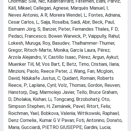
Chormaic Síle, Nic; Kalantarifard, Fatemeh; Elahi, Parviz;
Käll, Mikael; Callegari, Agnese; Marqués Manuel, I;
Neves Antonio, A R; Moreira Wendel, L; Fontes, Adriana;
Cesar Carlos, L; Saija, Rosalba; Saidi, Abir; Beck, Paul;
Eismann Jörg, S; Banzer, Peter; Fernandes Thales, F D;
Pedaci, Francesco; Bowen Warwick, P; Vaippully, Rahul;
Lokesh, Muruga; Roy, Basudev; Thalhammer-Thurner,
Gregor; Ritsch-Marte, Monika; García Laura, Pérez;
Arzola Alejandro, V; Castillo Isaac, Pérez; Argun, Aykut;
Muenker Till, M; Vos Bart, E; Betz, Timo; Cristiani, Ilaria;
Minzioni, Paolo; Reece Peter, J; Wang, Fan; Mcgloin,
David; Ndukaife Justus, C; Quidant, Romain; Roberts
Reece, P; Laplane, Cyril; Volz, Thomas; Gordon, Reuven;
Hanstorp, Dag; Marmolejo Javier, Tello; Bruce Graham,
D; Dholakia, Kishan; Li, Tongcang; Brzobohatý, Oto;
Simpson Stephen, H; Zemánek, Pavel; Ritort, Felix;
Roichman, Yael; Bobkova, Valeriia; Wittkowski, Raphael;
Denz Cornelia., Kumar G V Pavan; Foti, Antonino; Donato,
Maria; Gucciardi, PIETRO GIUSEPPE; Gardini, Lucia;