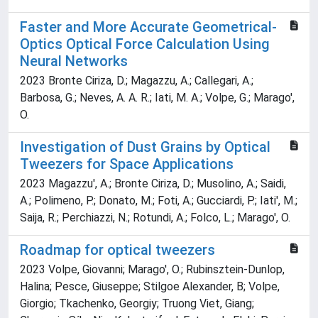
Faster and More Accurate Geometrical-
Optics Optical Force Calculation Using
Neural Networks
2023 Bronte Ciriza, D.; Magazzu, A.; Callegari, A.;
Barbosa, G.; Neves, A. A. R.; Iati, M. A.; Volpe, G.; Marago',
O.
Investigation of Dust Grains by Optical
Tweezers for Space Applications
2023 Magazzu', A.; Bronte Ciriza, D.; Musolino, A.; Saidi,
A.; Polimeno, P.; Donato, M.; Foti, A.; Gucciardi, P.; Iati', M.;
Saija, R.; Perchiazzi, N.; Rotundi, A.; Folco, L.; Marago', O.
Roadmap for optical tweezers
2023 Volpe, Giovanni; Marago', O.; Rubinsztein-Dunlop,
Halina; Pesce, Giuseppe; Stilgoe Alexander, B; Volpe,
Giorgio; Tkachenko, Georgiy; Truong Viet, Giang;