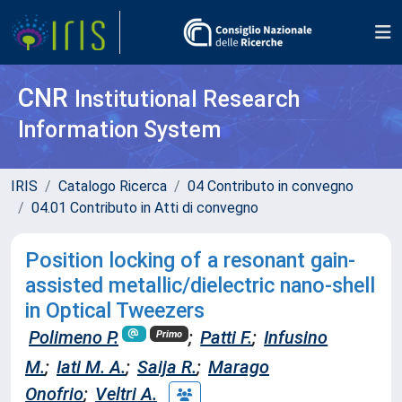
CNR
Institutional Research
Information System
IRIS
Catalogo Ricerca
04 Contributo in convegno
04.01 Contributo in Atti di convegno
Position locking of a resonant gain-
assisted metallic/dielectric nano-shell
in Optical Tweezers
Polimeno P.
;
Patti F.
;
Infusino
Primo
M.
;
Iati M. A.
;
Saija R.
;
Marago
Onofrio
;
Veltri A.