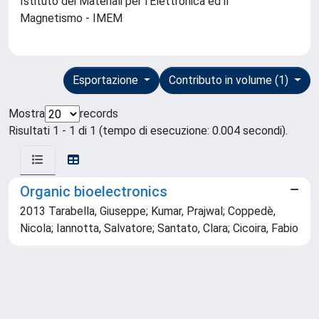
Istituto dei Materiali per l'Elettronica ed il
Magnetismo - IMEM
Esportazione
Contributo in volume (1)
Mostra
records
Risultati 1 - 1 di 1 (tempo di esecuzione: 0.004 secondi).
Organic bioelectronics
2013 Tarabella, Giuseppe; Kumar, Prajwal; Coppedè,
Nicola; Iannotta, Salvatore; Santato, Clara; Cicoira, Fabio