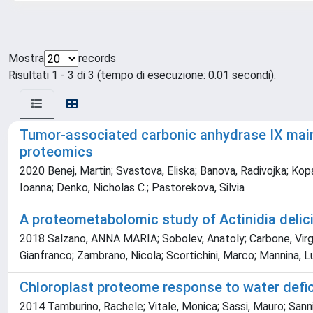
Mostra
records
Risultati 1 - 3 di 3 (tempo di esecuzione: 0.01 secondi).
Tumor-associated carbonic anhydrase IX mainta
proteomics
2020 Benej, Martin; Svastova, Eliska; Banova, Radivojka; Kopa
Ioanna; Denko, Nicholas C.; Pastorekova, Silvia
A proteometabolomic study of Actinidia delic
2018 Salzano, ANNA MARIA; Sobolev, Anatoly; Carbone, Virginia
Gianfranco; Zambrano, Nicola; Scortichini, Marco; Mannina, Lu
Chloroplast proteome response to water defic
2014 Tamburino, Rachele; Vitale, Monica; Sassi, Mauro; Sannino