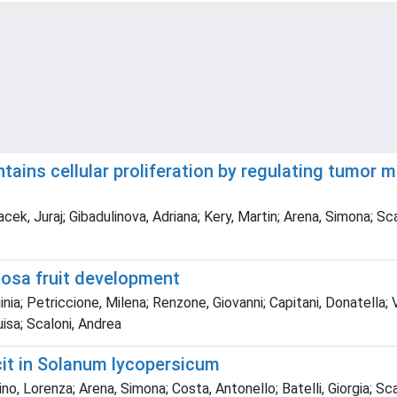
ins cellular proliferation by regulating tumor me
cek, Juraj; Gibadulinova, Adriana; Kery, Martin; Arena, Simona; S
iosa fruit development
; Petriccione, Milena; Renzone, Giovanni; Capitani, Donatella; Vit
isa; Scaloni, Andrea
it in Solanum lycopersicum
, Lorenza; Arena, Simona; Costa, Antonello; Batelli, Giorgia; Scal