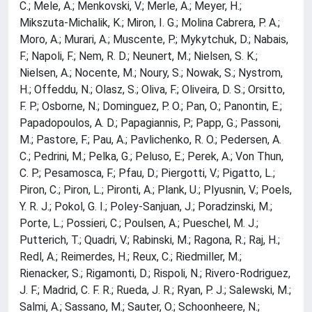
C.; Mele, A.; Menkovski, V.; Merle, A.; Meyer, H.;
Mikszuta-Michalik, K.; Miron, I. G.; Molina Cabrera, P. A.;
Moro, A.; Murari, A.; Muscente, P.; Mykytchuk, D.; Nabais,
F.; Napoli, F.; Nem, R. D.; Neunert, M.; Nielsen, S. K.;
Nielsen, A.; Nocente, M.; Noury, S.; Nowak, S.; Nystrom,
H.; Offeddu, N.; Olasz, S.; Oliva, F.; Oliveira, D. S.; Orsitto,
F. P.; Osborne, N.; Dominguez, P. O.; Pan, O.; Panontin, E.;
Papadopoulos, A. D.; Papagiannis, P.; Papp, G.; Passoni,
M.; Pastore, F.; Pau, A.; Pavlichenko, R. O.; Pedersen, A.
C.; Pedrini, M.; Pelka, G.; Peluso, E.; Perek, A.; Von Thun,
C. P.; Pesamosca, F.; Pfau, D.; Piergotti, V.; Pigatto, L.;
Piron, C.; Piron, L.; Pironti, A.; Plank, U.; Plyusnin, V.; Poels,
Y. R. J.; Pokol, G. I.; Poley-Sanjuan, J.; Poradzinski, M.;
Porte, L.; Possieri, C.; Poulsen, A.; Pueschel, M. J.;
Putterich, T.; Quadri, V.; Rabinski, M.; Ragona, R.; Raj, H.;
Redl, A.; Reimerdes, H.; Reux, C.; Riedmiller, M.;
Rienacker, S.; Rigamonti, D.; Rispoli, N.; Rivero-Rodriguez,
J. F.; Madrid, C. F. R.; Rueda, J. R.; Ryan, P. J.; Salewski, M.;
Salmi, A.; Sassano, M.; Sauter, O.; Schoonheere, N.;