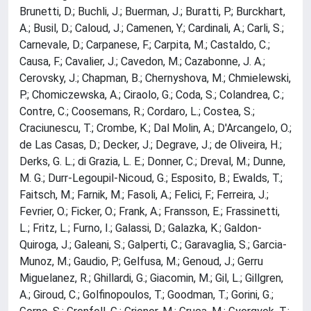
Brunetti, D.; Buchli, J.; Buerman, J.; Buratti, P.; Burckhart,
A.; Busil, D.; Caloud, J.; Camenen, Y.; Cardinali, A.; Carli, S.;
Carnevale, D.; Carpanese, F.; Carpita, M.; Castaldo, C.;
Causa, F.; Cavalier, J.; Cavedon, M.; Cazabonne, J. A.;
Cerovsky, J.; Chapman, B.; Chernyshova, M.; Chmielewski,
P.; Chomiczewska, A.; Ciraolo, G.; Coda, S.; Colandrea, C.;
Contre, C.; Coosemans, R.; Cordaro, L.; Costea, S.;
Craciunescu, T.; Crombe, K.; Dal Molin, A.; D'Arcangelo, O.;
de Las Casas, D.; Decker, J.; Degrave, J.; de Oliveira, H.;
Derks, G. L.; di Grazia, L. E.; Donner, C.; Dreval, M.; Dunne,
M. G.; Durr-Legoupil-Nicoud, G.; Esposito, B.; Ewalds, T.;
Faitsch, M.; Farnik, M.; Fasoli, A.; Felici, F.; Ferreira, J.;
Fevrier, O.; Ficker, O.; Frank, A.; Fransson, E.; Frassinetti,
L.; Fritz, L.; Furno, I.; Galassi, D.; Galazka, K.; Galdon-
Quiroga, J.; Galeani, S.; Galperti, C.; Garavaglia, S.; Garcia-
Munoz, M.; Gaudio, P.; Gelfusa, M.; Genoud, J.; Gerru
Miguelanez, R.; Ghillardi, G.; Giacomin, M.; Gil, L.; Gillgren,
A.; Giroud, C.; Golfinopoulos, T.; Goodman, T.; Gorini, G.;