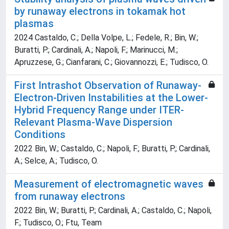
by runaway electrons in tokamak hot
plasmas
2024 Castaldo, C.; Della Volpe, L.; Fedele, R.; Bin, W.;
Buratti, P.; Cardinali, A.; Napoli, F.; Marinucci, M.;
Apruzzese, G.; Cianfarani, C.; Giovannozzi, E.; Tudisco, O.
First Intrashot Observation of Runaway-
Electron-Driven Instabilities at the Lower-
Hybrid Frequency Range under ITER-
Relevant Plasma-Wave Dispersion
Conditions
2022 Bin, W.; Castaldo, C.; Napoli, F.; Buratti, P.; Cardinali,
A.; Selce, A.; Tudisco, O.
Measurement of electromagnetic waves
from runaway electrons
2022 Bin, W.; Buratti, P.; Cardinali, A.; Castaldo, C.; Napoli,
F.; Tudisco, O.; Ftu, Team