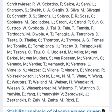
Schrittwieser, R. W.; Sciortino, F.; Selce, A.; Senni, L.;
Sharapov, S.; Sheikh, U. A.; Sieglin, B.; Silva, M.; Silvagni,
D.; Schmidt, B. S.; Simons, L.; Solano, E. R.; Sozzi, C.;
Spolaore, M.; Spolladore, L.; Stagni, A.; Strand, P.; Sun, G.;
Suttrop, W.; Svoboda, J.; Tal, B.; Tala, T.; Tamain, P.;
Tardocchi, M.; Biwole, A. T.; Tenaglia, A.; Terranova, D.;
Testa, D.; Theiler, C.; Thornton, A.; Thrysoe, A. S.; Tomes,
M.; Tonello, E.; Torreblanca, H.; Tracey, B.; Tsimpoukelli,
M.; Tsironis, C.; Tsui, C. K.; Ugoletti, M.; Vallar, M.; van
Berkel, M.; van Mulders, S.; van Rossem, M.; Venturini, C.;
Veranda, M.; Verdier, T.; Verhaegh, K.; Vermare, L.;
Vianello, N.; Viezzer, E.; Villone, F.; Vincent, B.; Vincenzi, P.;
Voitsekhovitch, I.; Votta, L.; Vu, N. M. T.; Wang, Y.; Wang,
E.; Wauters, T.; Weiland, M.; Weisen, H.; Wendler, N.;
Wiesen, S.; Wiesenberger, M.; Wijkamp, T.; Wuthrich, C.;
Yadykin, D.; Yang, H.; Yanovskiy, V.; Zebrowski, J.;
Zestanakis, P.; Zuin, M.; Zurita, M.; Ricci, D.
Stability analysis of plasma waves driven