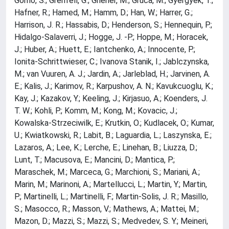
Gorno, S.; Grenfell, G.; Griener, M.; Gruca, M.; Gyergyek, T.;
Hafner, R.; Hamed, M.; Hamm, D.; Han, W.; Harrer, G.;
Harrison, J. R.; Hassabis, D.; Henderson, S.; Hennequin, P.;
Hidalgo-Salaverri, J.; Hogge, J. -P.; Hoppe, M.; Horacek,
J.; Huber, A.; Huett, E.; Iantchenko, A.; Innocente, P.;
Ionita-Schrittwieser, C.; Ivanova Stanik, I.; Jablczynska,
M.; van Vuuren, A. J.; Jardin, A.; Jarleblad, H.; Jarvinen, A.
E.; Kalis, J.; Karimov, R.; Karpushov, A. N.; Kavukcuoglu, K.;
Kay, J.; Kazakov, Y.; Keeling, J.; Kirjasuo, A.; Koenders, J.
T. W.; Kohli, P.; Komm, M.; Kong, M.; Kovacic, J.;
Kowalska-Strzeciwilk, E.; Krutkin, O.; Kudlacek, O.; Kumar,
U.; Kwiatkowski, R.; Labit, B.; Laguardia, L.; Laszynska, E.;
Lazaros, A.; Lee, K.; Lerche, E.; Linehan, B.; Liuzza, D.;
Lunt, T.; Macusova, E.; Mancini, D.; Mantica, P.;
Maraschek, M.; Marceca, G.; Marchioni, S.; Mariani, A.;
Marin, M.; Marinoni, A.; Martellucci, L.; Martin, Y.; Martin,
P.; Martinelli, L.; Martinelli, F.; Martin-Solis, J. R.; Masillo,
S.; Masocco, R.; Masson, V.; Mathews, A.; Mattei, M.;
Mazon, D.; Mazzi, S.; Mazzi, S.; Medvedev, S. Y.; Meineri,