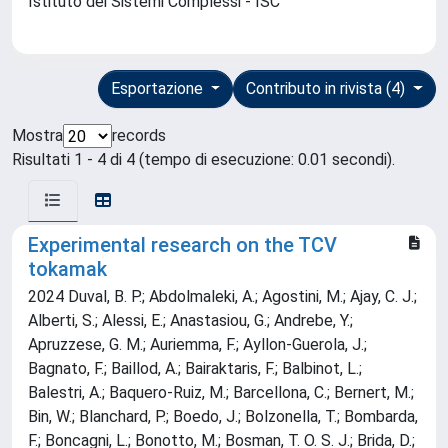
Istituto dei Sistemi Complessi - ISC
Esportazione
Contributo in rivista (4)
Mostra
records
Risultati 1 - 4 di 4 (tempo di esecuzione: 0.01 secondi).
Experimental research on the TCV
tokamak
2024 Duval, B. P.; Abdolmaleki, A.; Agostini, M.; Ajay, C. J.;
Alberti, S.; Alessi, E.; Anastasiou, G.; Andrebe, Y.;
Apruzzese, G. M.; Auriemma, F.; Ayllon-Guerola, J.;
Bagnato, F.; Baillod, A.; Bairaktaris, F.; Balbinot, L.;
Balestri, A.; Baquero-Ruiz, M.; Barcellona, C.; Bernert, M.;
Bin, W.; Blanchard, P.; Boedo, J.; Bolzonella, T.; Bombarda,
F.; Boncagni, L.; Bonotto, M.; Bosman, T. O. S. J.; Brida, D.;