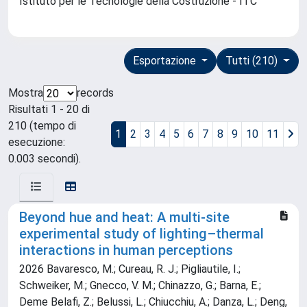
Istituto per le Tecnologie della Costruzione - ITC
Esportazione
Tutti (210)
Mostra
records
Risultati 1 - 20 di
210 (tempo di
1
2
3
4
5
6
7
8
9
10
11
esecuzione:
0.003 secondi).
Beyond hue and heat: A multi-site
experimental study of lighting–thermal
interactions in human perceptions
2026 Bavaresco, M.; Cureau, R. J.; Pigliautile, I.;
Schweiker, M.; Gnecco, V. M.; Chinazzo, G.; Barna, E.;
Deme Belafi, Z.; Belussi, L.; Chiucchiu, A.; Danza, L.; Deng,