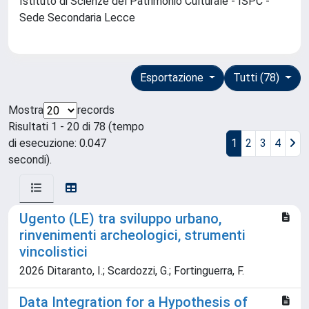
Istituto di Scienze del Patrimonio Culturale - ISPC -
Sede Secondaria Lecce
Esportazione
Tutti (78)
Mostra
records
Risultati 1 - 20 di 78 (tempo
di esecuzione: 0.047
1
2
3
4
secondi).
Ugento (LE) tra sviluppo urbano,
rinvenimenti archeologici, strumenti
vincolistici
2026 Ditaranto, I.; Scardozzi, G.; Fortinguerra, F.
Data Integration for a Hypothesis of