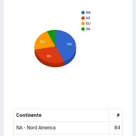
NA
AS
EU
SA
EU
NA
AS
Continente
#
NA - Nord America
84