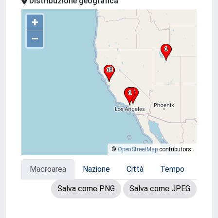
Distribuzione geografica
+
–
©
OpenStreetMap
contributors.
Macroarea
Nazione
Città
Tempo
Salva come PNG
Salva come JPEG