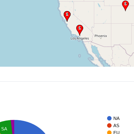
NA
AS
SA
EU