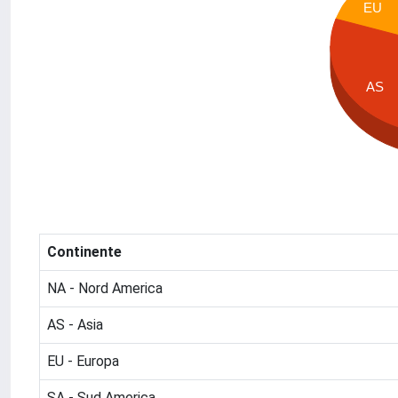
EU
AS
Continente
NA - Nord America
AS - Asia
EU - Europa
SA - Sud America