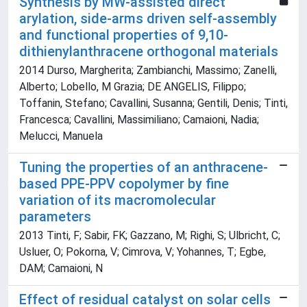
Synthesis by MW-assisted direct
arylation, side-arms driven self-assembly
and functional properties of 9,10-
dithienylanthracene orthogonal materials
2014 Durso, Margherita; Zambianchi, Massimo; Zanelli,
Alberto; Lobello, M Grazia; DE ANGELIS, Filippo;
Toffanin, Stefano; Cavallini, Susanna; Gentili, Denis; Tinti,
Francesca; Cavallini, Massimiliano; Camaioni, Nadia;
Melucci, Manuela
Tuning the properties of an anthracene-
based PPE-PPV copolymer by fine
variation of its macromolecular
parameters
2013 Tinti, F; Sabir, FK; Gazzano, M; Righi, S; Ulbricht, C;
Usluer, O; Pokorna, V; Cimrova, V; Yohannes, T; Egbe,
DAM; Camaioni, N
Effect of residual catalyst on solar cells