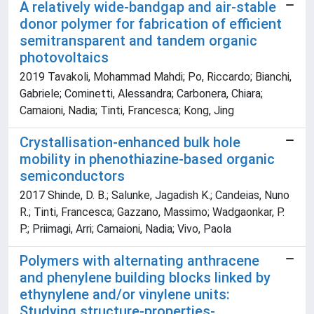
A relatively wide-bandgap and air-stable
donor polymer for fabrication of efficient
semitransparent and tandem organic
photovoltaics
2019 Tavakoli, Mohammad Mahdi; Po, Riccardo; Bianchi,
Gabriele; Cominetti, Alessandra; Carbonera, Chiara;
Camaioni, Nadia; Tinti, Francesca; Kong, Jing
Crystallisation-enhanced bulk hole
mobility in phenothiazine-based organic
semiconductors
2017 Shinde, D. B.; Salunke, Jagadish K.; Candeias, Nuno
R.; Tinti, Francesca; Gazzano, Massimo; Wadgaonkar, P.
P.; Priimagi, Arri; Camaioni, Nadia; Vivo, Paola
Polymers with alternating anthracene
and phenylene building blocks linked by
ethynylene and/or vinylene units:
Studying structure-properties-