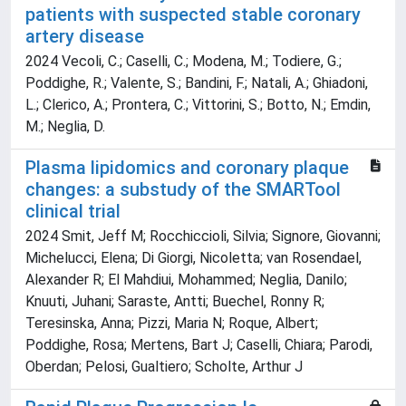
patients with suspected stable coronary
artery disease
2024 Vecoli, C.; Caselli, C.; Modena, M.; Todiere, G.;
Poddighe, R.; Valente, S.; Bandini, F.; Natali, A.; Ghiadoni,
L.; Clerico, A.; Prontera, C.; Vittorini, S.; Botto, N.; Emdin,
M.; Neglia, D.
Plasma lipidomics and coronary plaque
changes: a substudy of the SMARTool
clinical trial
2024 Smit, Jeff M; Rocchiccioli, Silvia; Signore, Giovanni;
Michelucci, Elena; Di Giorgi, Nicoletta; van Rosendael,
Alexander R; El Mahdiui, Mohammed; Neglia, Danilo;
Knuuti, Juhani; Saraste, Antti; Buechel, Ronny R;
Teresinska, Anna; Pizzi, Maria N; Roque, Albert;
Poddighe, Rosa; Mertens, Bart J; Caselli, Chiara; Parodi,
Oberdan; Pelosi, Gualtiero; Scholte, Arthur J