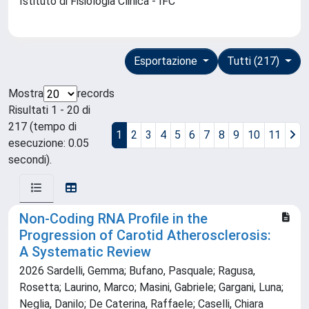
Istituto di Fisiologia Clinica - IFC
Esportazione
Tutti (217)
Mostra
records
Risultati 1 - 20 di
217 (tempo di
1
2
3
4
5
6
7
8
9
10
11
esecuzione: 0.05
secondi).
Non-Coding RNA Profile in the
Progression of Carotid Atherosclerosis:
A Systematic Review
2026 Sardelli, Gemma; Bufano, Pasquale; Ragusa,
Rosetta; Laurino, Marco; Masini, Gabriele; Gargani, Luna;
Neglia, Danilo; De Caterina, Raffaele; Caselli, Chiara