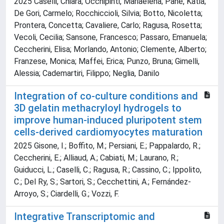
2025 Caselli, Chiara; Occhipinti, Mariaelena; Pane, Katia;
De Gori, Carmelo; Rocchiccioli, Silvia; Botto, Nicoletta;
Prontera, Concetta; Cavaliere, Carlo; Ragusa, Rosetta;
Vecoli, Cecilia; Sansone, Francesco; Passaro, Emanuela;
Ceccherini, Elisa; Morlando, Antonio; Clemente, Alberto;
Franzese, Monica; Maffei, Erica; Punzo, Bruna; Gimelli,
Alessia; Cademartiri, Filippo; Neglia, Danilo
Integration of co-culture conditions and
3D gelatin methacryloyl hydrogels to
improve human-induced pluripotent stem
cells-derived cardiomyocytes maturation
2025 Gisone, I.; Boffito, M.; Persiani, E.; Pappalardo, R.;
Ceccherini, E.; Alliaud, A.; Cabiati, M.; Laurano, R.;
Guiducci, L.; Caselli, C.; Ragusa, R.; Cassino, C.; Ippolito,
C.; Del Ry, S.; Sartori, S.; Cecchettini, A.; Fernández-
Arroyo, S.; Ciardelli, G.; Vozzi, F.
Integrative Transcriptomic and