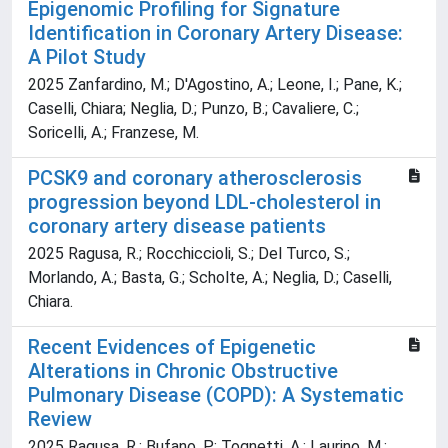
Epigenomic Profiling for Signature
Identification in Coronary Artery Disease:
A Pilot Study
2025 Zanfardino, M.; D'Agostino, A.; Leone, I.; Pane, K.;
Caselli, Chiara; Neglia, D.; Punzo, B.; Cavaliere, C.;
Soricelli, A.; Franzese, M.
PCSK9 and coronary atherosclerosis
progression beyond LDL-cholesterol in
coronary artery disease patients
2025 Ragusa, R.; Rocchiccioli, S.; Del Turco, S.;
Morlando, A.; Basta, G.; Scholte, A.; Neglia, D.; Caselli,
Chiara.
Recent Evidences of Epigenetic
Alterations in Chronic Obstructive
Pulmonary Disease (COPD): A Systematic
Review
2025 Ragusa, R.; Bufano, P.; Tognetti, A.; Laurino, M.;