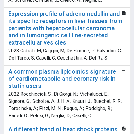
A.; Scholte, A.; Knuuti, J.; Clerico, A.; Neglia, D.
Expression profile of adrenomedullin and
its specific receptors in liver tissues from
patients with hepatocellular carcinoma
and in tumorigenic cell line-secreted
extracellular vesicles
2023 Cabiati, M; Gaggini, M; De Simone, P; Salvadori, C;
Del Turco, S; Caselli, C; Cecchettini, A; Del Ry, S
A common plasma lipidomics signature
of cardiometabolic and coronary risk in
statin users
2022 Rocchiccioli, S.; Di Giorgi, N.; Michelucci, E.;
Signore, G.; Scholte, A. J. H. A.; Knuuti, J.; Buechel, R. R.;
Teresinska, A.; Pizzi, M. N.; Roque, A.; Poddighe, R.;
Parodi, O.; Pelosi, G.; Neglia, D.; Caselli, C.
A different trend of heat shock proteins