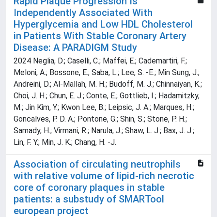
Rapid Plaque Progression Is
Independently Associated With
Hyperglycemia and Low HDL Cholesterol
in Patients With Stable Coronary Artery
Disease: A PARADIGM Study
2024 Neglia, D.; Caselli, C.; Maffei, E.; Cademartiri, F.;
Meloni, A.; Bossone, E.; Saba, L.; Lee, S. -E.; Min Sung, J.;
Andreini, D.; Al-Mallah, M. H.; Budoff, M. J.; Chinnaiyan, K.;
Choi, J. H.; Chun, E. J.; Conte, E.; Gottlieb, I.; Hadamitzky,
M.; Jin Kim, Y.; Kwon Lee, B.; Leipsic, J. A.; Marques, H.;
Goncalves, P. D. A.; Pontone, G.; Shin, S.; Stone, P. H.;
Samady, H.; Virmani, R.; Narula, J.; Shaw, L. J.; Bax, J. J.;
Lin, F. Y.; Min, J. K.; Chang, H. -J.
Association of circulating neutrophils
with relative volume of lipid-rich necrotic
core of coronary plaques in stable
patients: a substudy of SMARTool
european project