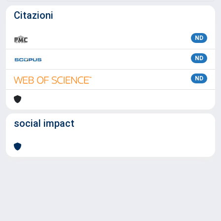
Citazioni
ND
ND
ND
social impact