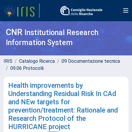
CNR
Institutional Research
Information System
IRIS
Catalogo Ricerca
09 Documentazione tecnica
09.06 Protocolli
Health improvements by
Understanding Residual Risk In CAd
and NEw targets for
prevention/treatment: Rationale and
Research Protocol of the
HURRICANE project