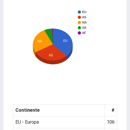
EU
AS
NA
SA
AF
EU
NA
AS
Continente
#
EU - Europa
106