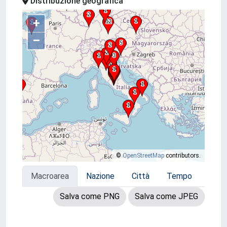
Distribuzione geografica
+
–
©
OpenStreetMap
contributors.
Macroarea
Nazione
Città
Tempo
Salva come PNG
Salva come JPEG