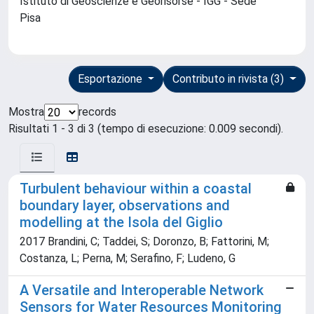
Istituto di Geoscienze e Georisorse - IGG - Sede
Pisa
Esportazione
Contributo in rivista (3)
Mostra
records
Risultati 1 - 3 di 3 (tempo di esecuzione: 0.009 secondi).
Turbulent behaviour within a coastal
boundary layer, observations and
modelling at the Isola del Giglio
2017 Brandini, C; Taddei, S; Doronzo, B; Fattorini, M;
Costanza, L; Perna, M; Serafino, F; Ludeno, G
A Versatile and Interoperable Network
Sensors for Water Resources Monitoring