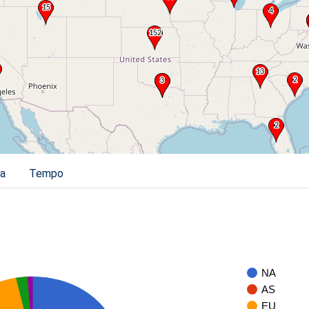
ia
Tempo
NA
AS
EU