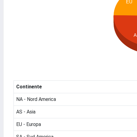
EU
A
Continente
NA - Nord America
AS - Asia
EU - Europa
SA - Sud America