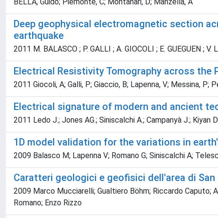
BELLA, Guido; Piemonte, C; Montanari, D; Manzella, A
Deep geophysical electromagnetic section across
earthquake
2011 M. BALASCO ; P. GALLI ; A. GIOCOLI ; E. GUEGUEN ; V
Electrical Resistivity Tomography across the
2011 Giocoli, A; Galli, P; Giaccio, B; Lapenna, V; Messina, P; P
Electrical signature of modern and ancient te
2011 Ledo J.; Jones AG.; Siniscalchi A.; Campanyà J.; Kiyan D
1D model validation for the variations in earth'
2009 Balasco M; Lapenna V; Romano G; Siniscalchi A; Teles
Caratteri geologici e geofisici dell'area di San
2009 Marco Mucciarelli; Gualtiero Böhm; Riccardo Caputo; Ale
Romano; Enzo Rizzo