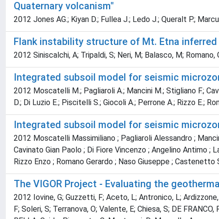
Quaternary volcanism"
2012 Jones AG.; Kiyan D.; Fullea J.; Ledo J.; Queralt P.; Marcu
Flank instability structure of Mt. Etna inferre
2012 Siniscalchi, A; Tripaldi, S; Neri, M; Balasco, M; Romano,
Integrated subsoil model for seismic microzon
2012 Moscatelli M.; Pagliaroli A.; Mancini M.; Stigliano F.; Ca
D.; Di Luzio E.; Piscitelli S.; Giocoli A.; Perrone A.; Rizzo E.
Integrated subsoil model for seismic microzon
2012 Moscatelli Massimiliano ; Pagliaroli Alessandro ; Manc
Cavinato Gian Paolo ; Di Fiore Vincenzo ; Angelino Antimo ; La
Rizzo Enzo ; Romano Gerardo ; Naso Giuseppe ; Castenetto S
The VIGOR Project - Evaluating the geothermal 
2012 Iovine, G; Guzzetti, F; Aceto, L; Antronico, L; Ardizzone, F
F; Soleri, S; Terranova, O; Valente, E; Chiesa, S; DE FRANCO, 