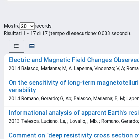
Mostra
records
Risultati 1 - 17 di 17 (tempo di esecuzione: 0.033 secondi).
Electric and Magnetic Field Changes Observed 
2014 Balasco, Marianna; M, A; Lapenna, Vincenzo; V, A; Romano
On the sensitivity of long-term magnetotellur
variability
2014 Romano, Gerardo; G, Ab; Balasco, Marianna; B, M; Lapenna, 
Informational analysis of apparent Earth's res
2013 Telesca, Luciano; La, ; Lovallo, ; Mb, ; Romano, Gerardo; Ga
Comment on "deep resistivity cross section o