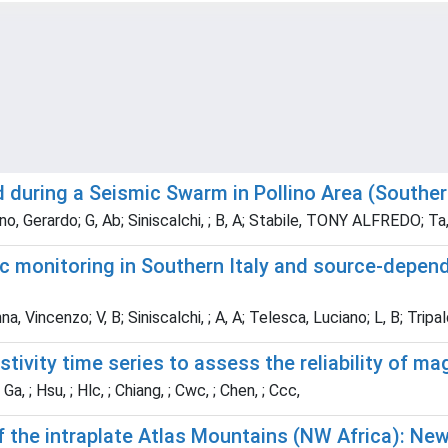
during a Seismic Swarm in Pollino Area (Southern
, Gerardo; G, Ab; Siniscalchi, ; B, A; Stabile, TONY ALFREDO; Ta,
ic monitoring in Southern Italy and source-depend
Vincenzo; V, B; Siniscalchi, ; A, A; Telesca, Luciano; L, B; Tripaldi
istivity time series to assess the reliability of 
, ; Hsu, ; Hlc, ; Chiang, ; Cwc, ; Chen, ; Ccc,
f the intraplate Atlas Mountains (NW Africa): N