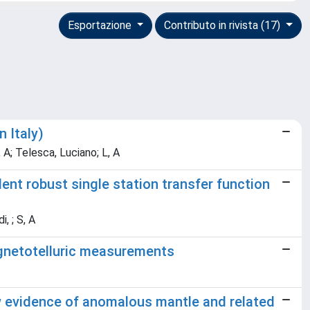
Esportazione
Contributo in rivista (17)
 Italy)
 A; Telesca, Luciano; L, A
ent robust single station transfer function
, ; S, A
magnetotelluric measurements
ew evidence of anomalous mantle and related