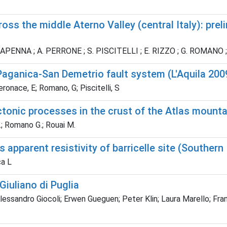
 the middle Aterno Valley (central Italy): prelimi
. LAPENNA ; A. PERRONE ; S. PISCITELLI ; E. RIZZO ; G. ROMANO
 Paganica-San Demetrio fault system (L'Aquila 20
eronace, E; Romano, G; Piscitelli, S
ctonic processes in the crust of the Atlas mount
.; Romano G.; Rouai M.
s apparent resistivity of barricelle site (Southern 
ca L
 Giuliano di Puglia
ssandro Giocoli; Erwen Gueguen; Peter Klin; Laura Marello; Franc