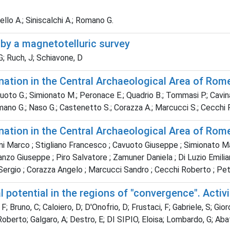
ello A.; Siniscalchi A.; Romano G.
d by a magnetotelluric survey
 G; Ruch, J; Schiavone, D
ation in the Central Archaeological Area of Rome
vuoto G.; Simionato M.; Peronace E.; Quadrio B.; Tommasi P.; Cavinat
; Romano G.; Naso G.; Castenetto S.; Corazza A.; Marcucci S.; Cecchi R
ation in the Central Archaeological Area of Rome
ini Marco ; Stigliano Francesco ; Cavuoto Giuseppe ; Simionato M
nzo Giuseppe ; Piro Salvatore ; Zamuner Daniela ; Di Luzio Emilian
ergio ; Corazza Angelo ; Marcucci Sandro ; Cecchi Roberto ; Pet
potential in the regions of "convergence". Activiti
; Bruno, C; Caloiero, D; D'Onofrio, D; Frustaci, F; Gabriele, S; Gior
Roberto; Galgaro, A; Destro, E; DI SIPIO, Eloisa; Lombardo, G; Abat