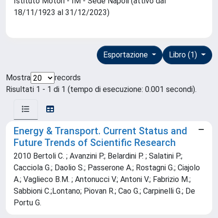
Istituto Motori - IM - Sede Napoli (attivo dal
18/11/1923 al 31/12/2023)
Esportazione
Libro (1)
Mostra
records
Risultati 1 - 1 di 1 (tempo di esecuzione: 0.001 secondi).
Energy & Transport. Current Status and
Future Trends of Scientific Research
2010 Bertoli C. ; Avanzini P.; Belardini P. ; Salatini P.;
Cacciola G.; Daolio S.; Passerone A.; Rostagni G.; Ciajolo
A.; Vaglieco B.M. ; Antonucci V.; Antoni V.; Fabrizio M.;
Sabbioni C.;Lontano; Piovan R.; Cao G.; Carpinelli G.; De
Portu G.