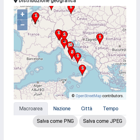
Distribuzione geografica
+
–
©
OpenStreetMap
contributors.
Macroarea
Nazione
Città
Tempo
Salva come PNG
Salva come JPEG