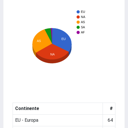
EU
NA
AS
SA
AF
EU
AS
NA
Continente
#
EU - Europa
64