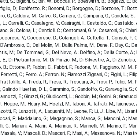
etti, S.; Bigioni, S.; Bin, W.; Boccali, P.; Boeswirth, B.; Bogazzi, E.; 
io, D.; Bonifetto, R.; Bonomi, D.; Borgogno, D.; Borzone, T.; Botti, 
abro, G.; Caldora, M.; Calvo, G.; Camera, G.; Campana, G.; Candela, S.; 
 L.; Carrelli, C.; Casalegno, V.; Casiraghi, I.; Castaldo, C.; Castaldo,
G.; Celona, L.; Centioli, C.; Centomani, G. V.; Cesaroni, S.; Chiariel
; Coccorese, V.; Coccorese, D.; Colangeli, A.; Coltella, T.; Consoli, F.; 
 A.; D'Ambrosio, D.; Dal Molin, M.; Dalla Palma, M.; Dane, F.; Day, C.; 
tis, M.; De Tommasi, G.; Del Nevo, A.; Delfino, A.; Della Corte, A.; De
o, E.; Di Pietrantonio, M.; Di Prinzio, M.; Di Silvestre, A.; Di Zenobio
, B.; Ettorre, P.; Fabbri, C.; Fabbri, F.; Fadone, M.; Faggiano, M. M.; Fal
rretti, C.; Ferro, A.; Ferron, N.; Fiamozzi Zignani, C.; Figini, L.; Filipp
 Frattolillo, A.; Freda, R.; Fresa, R.; Frescura, A.; Frosi, P.; Fulici, 
, J.; Galindo Huertas, D. L.; Gammino, S.; Gandolfo, G.; Garavaglia, S.
ovannozzi, E.; Giruzzi, G.; Giudicotti, L.; Gobbin, M.; Gorini, G.; Granucc
J.; Hoppe, M.; Houry, M.; Hoelzl, M.; Iaboni, A.; Iafrati, M.; Iaiunese, A
ti, F.; Lanzotti, A.; Laquaniti, M.; Leone, F.; Li, J.; Libe, M.; Lisanti
Maccari, P.; Maddaluno, G.; Magagnino, S.; Manca, G.; Mancini, A.; Mand
G.; Mariani, A.; Marin, A.; Marinari, R.; Marinelli, M.; Marino, F.; Mari
.; Masala, V.; Mascali, D.; Mascari, F.; Masi, A.; Massanova, N.; Mast