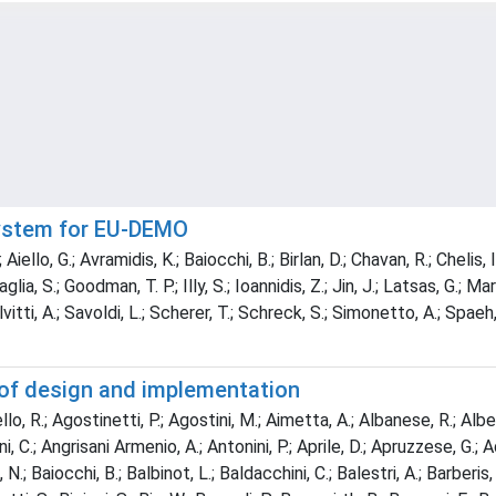
system for EU-DEMO
ello, G.; Avramidis, K.; Baiocchi, B.; Birlan, D.; Chavan, R.; Chelis, I.;
ravaglia, S.; Goodman, T. P.; Illy, S.; Ioannidis, Z.; Jin, J.; Latsas, G.
Salvitti, A.; Savoldi, L.; Scherer, T.; Schreck, S.; Simonetto, A.; Spae
s of design and implementation
, R.; Agostinetti, P.; Agostini, M.; Aimetta, A.; Albanese, R.; Alberti
C.; Angrisani Armenio, A.; Antonini, P.; Aprile, D.; Apruzzese, G.; Aqu
N.; Baiocchi, B.; Balbinot, L.; Baldacchini, C.; Balestri, A.; Barberis,