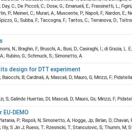
Day, C.; De Piccoli, C.; Dose, G.; Emanueli, E.; Frassinetti, L.; Figini,
rtin, P.; Meineri, C.; Murari, A.; Muscente, P.; Napoli, F.; Nardon, E.;
; Spizzo, G.; Subba, F.; Taccogna, F.; Tantos, C.; Terranova, D.; Tsitron
s
 N.; Braghin, F.; Bruschi, A.; Busi, D.; Casiraghi, I.; di Grazia, L. E.;
, A.; Rubino, G.; Schmuck, S.; Simonetto, A.
its design for DTT experiment
iocchi, B; Cardinali, A; Mascali, D; Mauro, G; Mirizzi, F; Pidatella, 
, S; Galindo Huertas, Dl; Mascali, D; Mauro, Gs; Mirizzi, F; Pidatella
or EU-DEMO
 Platania, P; Rispoli, N; Simonetto, A; Hogge, Jp; Birlan, D; Chavan
; Illy, S Jin J; Ruess, T; Rzesnicki, T; Stanculovic, S; Thumm, M; St