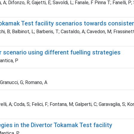
, A; Difonzo, R; Gajetti, E; Savoldi, L; Fanale, F Pinna T; Fanelli, P;
 Tokamak Test facility scenarios towards consist
i, B; Balbinot, L; Barberis, T; Castaldo, A; Cavedon, M; Frassinett
 scenario using different fuelling strategies
Mantica, P
S; Granucci, G; Romano, A
orelli, A; Coda, S; Felici, F; Fontana, M; Galperti, C; Garavaglia, S
gies in the Divertor Tokamak Test facility
 Mantica, P