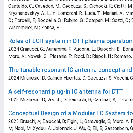
Castaldo, C.; Cavedon, M.; Ceccuzzi, S.; Cichocki, F.; Ciotti, M.; 
Kryzhanovskyy, A.; Li, Y.; Lombroni, R.; Luda, T.; Mariani, A.; Ma
C.; Porcelli, F.; Roccella, S.; Rubino, G.; Scarpari, M.; Sozzi, C.
Wischmeier, M.; Zonca, F.
Roles of ECH system in DTT plasma operation
2024 Granucci, G.; Auriemma, F.; Aucone, L.; Baiocchi, B.; Bonanomi,
Moro, A.; Nowak, S.; Platania, P.; Ricci, D.; Rispoli, N.; Romano
The tunable resonant IC antenna concept and 
2024 Milanesio, D; Galindo Huertas, D; Ceccuzzi, S; Vecchi, G; Ba
A self-resonant plug-in IC antenna for DTT
2023 Milanesio, D; Vecchi, G; Baiocchi, B; Cardinali, A; Ceccuzzi
Conceptual Design of a Modular EC System f
2023 Bruschi, A; Baiocchi, B; Figini, L; Garavaglia, S; Moro, A;
M; Noel, M; Xydou, A; Jelonnek, J; Wu, C; Ell, B; Gantenbein, G