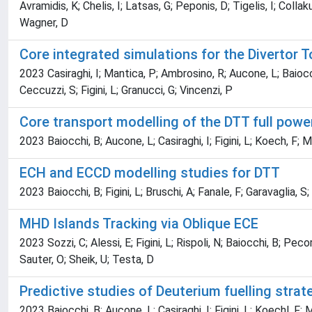
Avramidis, K; Chelis, I; Latsas, G; Peponis, D; Tigelis, I; Collaku
Wagner, D
Core integrated simulations for the Divertor
2023 Casiraghi, I; Mantica, P; Ambrosino, R; Aucone, L; Baiocch
Ceccuzzi, S; Figini, L; Granucci, G; Vincenzi, P
Core transport modelling of the DTT full power
2023 Baiocchi, B; Aucone, L; Casiraghi, I; Figini, L; Koech, F; 
ECH and ECCD modelling studies for DTT
2023 Baiocchi, B; Figini, L; Bruschi, A; Fanale, F; Garavaglia, 
MHD Islands Tracking via Oblique ECE
2023 Sozzi, C; Alessi, E; Figini, L; Rispoli, N; Baiocchi, B; Pec
Sauter, O; Sheik, U; Testa, D
Predictive studies of Deuterium fuelling strate
2023 Baiocchi, B; Aucone, L; Casiraghi, I; Figini, L; Koechl, F;