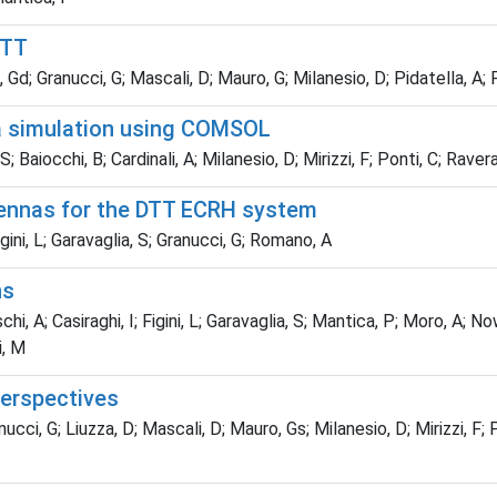
DTT
, Gd; Granucci, G; Mascali, D; Mauro, G; Milanesio, D; Pidatella, A; P
na simulation using COMSOL
 Baiocchi, B; Cardinali, A; Milanesio, D; Mirizzi, F; Ponti, C; Ravera
tennas for the DTT ECRH system
igini, L; Garavaglia, S; Granucci, G; Romano, A
ns
, A; Casiraghi, I; Figini, L; Garavaglia, S; Mantica, P; Moro, A; Now
i, M
perspectives
cci, G; Liuzza, D; Mascali, D; Mauro, Gs; Milanesio, D; Mirizzi, F; Pi