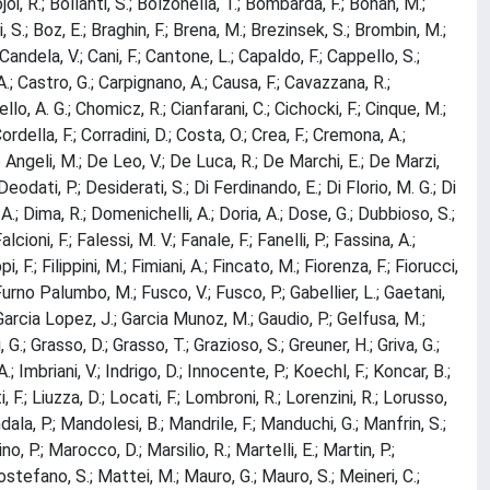
Bojoi, R.; Bollanti, S.; Bolzonella, T.; Bombarda, F.; Bonan, M.;
S.; Boz, E.; Braghin, F.; Brena, M.; Brezinsek, S.; Brombin, M.;
Candela, V.; Cani, F.; Cantone, L.; Capaldo, F.; Cappello, S.;
 A.; Castro, G.; Carpignano, A.; Causa, F.; Cavazzana, R.;
lo, A. G.; Chomicz, R.; Cianfarani, C.; Cichocki, F.; Cinque, M.;
Cordella, F.; Corradini, D.; Costa, O.; Crea, F.; Cremona, A.;
De Angeli, M.; De Leo, V.; De Luca, R.; De Marchi, E.; De Marzi,
odati, P.; Desiderati, S.; Di Ferdinando, E.; Di Florio, M. G.; Di
, A.; Dima, R.; Domenichelli, A.; Doria, A.; Dose, G.; Dubbioso, S.;
cioni, F.; Falessi, M. V.; Fanale, F.; Fanelli, P.; Fassina, A.;
i, F.; Filippini, M.; Fimiani, A.; Fincato, M.; Fiorenza, F.; Fiorucci,
M.; Furno Palumbo, M.; Fusco, V.; Fusco, P.; Gabellier, L.; Gaetani,
; Garcia Lopez, J.; Garcia Munoz, M.; Gaudio, P.; Gelfusa, M.;
i, G.; Grasso, D.; Grasso, T.; Grazioso, S.; Greuner, H.; Griva, G.;
.; Imbriani, V.; Indrigo, D.; Innocente, P.; Koechl, F.; Koncar, B.;
, F.; Liuzza, D.; Locati, F.; Lombroni, R.; Lorenzini, R.; Lorusso,
ala, P.; Mandolesi, B.; Mandrile, F.; Manduchi, G.; Manfrin, S.;
no, P.; Marocco, D.; Marsilio, R.; Martelli, E.; Martin, P.;
rostefano, S.; Mattei, M.; Mauro, G.; Mauro, S.; Meineri, C.;