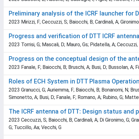
Preliminary analysis of the ICRF launcher for 
2023 Mirizzi, F; Ceccuzzi, S; Baiocchi, B; Cardinali, A; Gironimo
Progress and verification of DTT ICRF anten
2023 Torrisi, G; Mascali, D; Mauro, Gs; Pidatella, A; Ceccuzzi, S;
Progress on the conceptual design of the an
2023 Fanale, F; Baiocchi, B; Bruschi, A; Busi, D; Bussolan, A; F
Roles of ECH System in DTT Plasma Operatio
2023 Granucci, G; Auriemma, F; Baiocchi, B; Bonanomi, N; Bruschi
Simonetto, A; Busi, D; Fanale, F; Romano, A; Rubino, G; Matte
The ICRF antenna of DTT: Design status and 
2023 Ceccuzzi, S; Baiocchi, B; Cardinali, A; Di Gironimo, G; Granu
G; Tuccillo, Aa; Vecchi, G