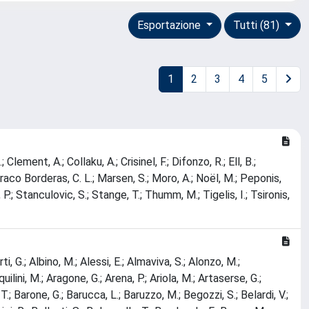
Esportazione
Tutti (81)
1
2
3
4
5
 Clement, A.; Collaku, A.; Crisinel, F.; Difonzo, R.; Ell, B.;
; Marraco Borderas, C. L.; Marsen, S.; Moro, A.; Noël, M.; Peponis,
h, P.; Stanculovic, S.; Stange, T.; Thumm, M.; Tigelis, I.; Tsironis,
, G.; Albino, M.; Alessi, E.; Almaviva, S.; Alonzo, M.;
ilini, M.; Aragone, G.; Arena, P.; Ariola, M.; Artaserse, G.;
 T.; Barone, G.; Barucca, L.; Baruzzo, M.; Begozzi, S.; Belardi, V.;