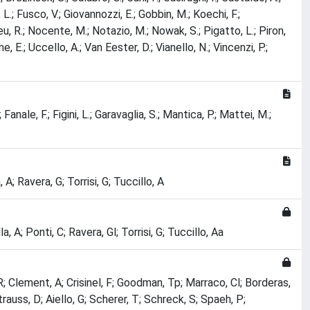
 L.; Fusco, V.; Giovannozzi, E.; Gobbin, M.; Koechi, F.;
 Neu, R.; Nocente, M.; Notazio, M.; Nowak, S.; Pigatto, L.; Piron,
e, E.; Uccello, A.; Van Eester, D.; Vianello, N.; Vincenzi, P.;
 Fanale, F.; Figini, L.; Garavaglia, S.; Mantica, P.; Mattei, M.;
A; Ravera, G; Torrisi, G; Tuccillo, A
, A; Ponti, C; Ravera, Gl; Torrisi, G; Tuccillo, Aa
, R; Clement, A; Crisinel, F; Goodman, Tp; Marraco, Cl; Borderas,
rauss, D; Aiello, G; Scherer, T; Schreck, S; Spaeh, P;