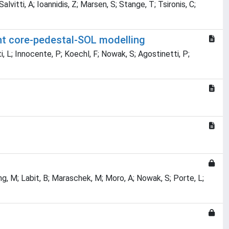
 Salvitti, A; Ioannidis, Z; Marsen, S; Stange, T; Tsironis, C;
ent core-pedestal-SOL modelling
i, L; Innocente, P; Koechl, F; Nowak, S; Agostinetti, P;
; Kong, M; Labit, B; Maraschek, M; Moro, A; Nowak, S; Porte, L;