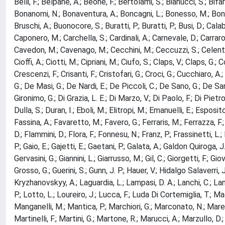
Belli, F.; Belpane, A.; Beone, F.; Bertolami, S.; Bianucci, S.; Bifar
Bonanomi, N.; Bonaventura, A.; Boncagni, L.; Bonesso, M.; Bonfigl
Bruschi, A.; Buonocore, S.; Buratti, P.; Buratti, P.; Busi, D.; Cal
Caponero, M.; Carchella, S.; Cardinali, A.; Carnevale, D.; Carraro,
Cavedon, M.; Cavenago, M.; Cecchini, M.; Ceccuzzi, S.; Celentano, 
Cioffi, A.; Ciotti, M.; Cipriani, M.; Ciufo, S.; Claps, V.; Claps, G.
Crescenzi, F.; Crisanti, F.; Cristofari, G.; Croci, G.; Cucchiaro,
G.; De Masi, G.; De Nardi, E.; De Piccoli, C.; De Sano, G.; De San
Gironimo, G.; Di Grazia, L. E.; Di Marzo, V.; Di Paolo, F.; Di Pietr
Dulla, S.; Duran, I.; Eboli, M.; Elitropi, M.; Emanuelli, E.; Esposito
Fassina, A.; Favaretto, M.; Favero, G.; Ferraris, M.; Ferrazza, F.; Fe
D.; Flammini, D.; Flora, F.; Fonnesu, N.; Franz, P.; Frassinetti, L.;
P.; Gaio, E.; Gajetti, E.; Gaetani, P.; Galata, A.; Galdon Quiroga
Gervasini, G.; Giannini, L.; Giarrusso, M.; Gil, C.; Giorgetti, F.; Gi
Grosso, G.; Guerini, S.; Gunn, J. P.; Hauer, V.; Hidalgo Salaverri, 
Kryzhanovskyy, A.; Laguardia, L.; Lampasi, D. A.; Lanchi, C.; Lanzot
P.; Lotto, L.; Loureiro, J.; Lucca, F.; Luda Di Cortemiglia, T.; 
Manganelli, M.; Mantica, P.; Marchiori, G.; Marconato, N.; Marelli, 
Martinelli, F.; Martini, G.; Martone, R.; Marucci, A.; Marzullo, D