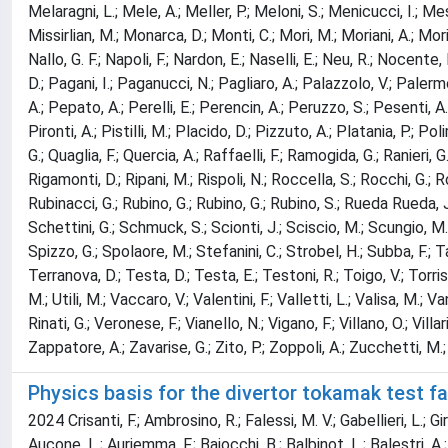
Melaragni, L.; Mele, A.; Meller, P.; Meloni, S.; Menicucci, I.; Messi
Missirlian, M.; Monarca, D.; Monti, C.; Mori, M.; Moriani, A.; Mor
Nallo, G. F.; Napoli, F.; Nardon, E.; Naselli, E.; Neu, R.; Nocente,
D.; Pagani, I.; Paganucci, N.; Pagliaro, A.; Palazzolo, V.; Palerm
A.; Pepato, A.; Perelli, E.; Perencin, A.; Peruzzo, S.; Pesenti, A.; P
Pironti, A.; Pistilli, M.; Placido, D.; Pizzuto, A.; Platania, P.; Pol
G.; Quaglia, F.; Quercia, A.; Raffaelli, F.; Ramogida, G.; Ranieri, 
Rigamonti, D.; Ripani, M.; Rispoli, N.; Roccella, S.; Rocchi, G.
Rubinacci, G.; Rubino, G.; Rubino, G.; Rubino, S.; Rueda Rueda, J.; R
Schettini, G.; Schmuck, S.; Scionti, J.; Sciscio, M.; Scungio, M.; S
Spizzo, G.; Spolaore, M.; Stefanini, C.; Strobel, H.; Subba, F.; Tac
Terranova, D.; Testa, D.; Testa, E.; Testoni, R.; Toigo, V.; Torrisi
M.; Utili, M.; Vaccaro, V.; Valentini, F.; Valletti, L.; Valisa, M.;
Rinati, G.; Veronese, F.; Vianello, N.; Vigano, F.; Villano, O.; Villar
Zappatore, A.; Zavarise, G.; Zito, P.; Zoppoli, A.; Zucchetti, M.
Physics basis for the divertor tokamak test fac
2024 Crisanti, F.; Ambrosino, R.; Falessi, M. V.; Gabellieri, L.; Gi
Aucone, L.; Auriemma, F.; Baiocchi, B.; Balbinot, L.; Balestri, A.;