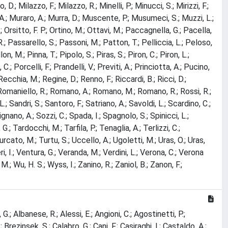
D.; Milazzo, F.; Milazzo, R.; Minelli, P.; Minucci, S.; Mirizzi, F.;
, A.; Muraro, A.; Murra, D.; Muscente, P.; Musumeci, S.; Muzzi, L.;
A.; Orsitto, F. P.; Ortino, M.; Ottavi, M.; Paccagnella, G.; Pacella,
.; Passarello, S.; Passoni, M.; Patton, T.; Pelliccia, L.; Peloso,
on, M.; Pinna, T.; Pipolo, S.; Piras, S.; Piron, C.; Piron, L.;
C.; Porcelli, F.; Prandelli, V.; Previti, A.; Princiotta, A.; Pucino,
Recchia, M.; Regine, D.; Renno, F.; Riccardi, B.; Ricci, D.;
.; Romaniello, R.; Romano, A.; Romano, M.; Romano, R.; Rossi, R.;
L.; Sandri, S.; Santoro, F.; Satriano, A.; Savoldi, L.; Scardino, C.;
ignano, A.; Sozzi, C.; Spada, I.; Spagnolo, S.; Spinicci, L.;
.; Tardocchi, M.; Tarfila, P.; Tenaglia, A.; Terlizzi, C.;
Turcato, M.; Turtu, S.; Uccello, A.; Ugoletti, M.; Uras, O.; Uras,
eri, I.; Ventura, G.; Veranda, M.; Verdini, L.; Verona, C.; Verona
r, M.; Wu, H. S.; Wyss, I.; Zanino, R.; Zaniol, B.; Zanon, F.;
 G.; Albanese, R.; Alessi, E.; Angioni, C.; Agostinetti, P.;
Brezinsek, S.; Calabro, G.; Cani, F.; Casiraghi, I.; Castaldo, A.;