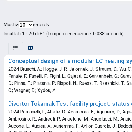
Mostra
records
Risultati 1 - 20 di 81 (tempo di esecuzione: 0.088 secondi).
Conceptual design of a modular EC heating 
2024 Bruschi, A.; Hogge, J. P.; Jelonnek, J.; Strauss, D.; Wu, C.; Ai
Fanale, F.; Fanelli, P.; Figini, L.; Gajetti, E.; Gantenbein, G.; Ga
D.; Pinna, T.; Platania, P.; Rispoli, N.; Ruess, T.; Rzesnicki, T.; 
C.; Wagner, D.; Xydou, A.
Divertor Tokamak Test facility project: statu
2024 Romanelli, F.; Abate, D.; Acampora, E.; Agguiaro, D.; Agnello
Ambrosino, R.; Andreoli, P.; Angelone, M.; Angelucci, M.; Angioni, 
Aucone, L.; Augieri, A.; Auriemma, F.; Ayllon Guerola, J.; Badodi, 