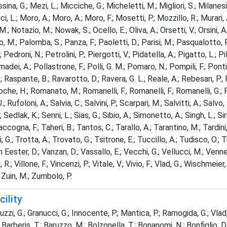
na, G.; Mezi, L.; Micciche, G.; Micheletti, M.; Migliori, S.; Milanesio, 
ici, L.; Moro, A.; Moro, A.; Moro, F.; Mosetti, P.; Mozzillo, R.; Murari
 M.; Notazio, M.; Nowak, S.; Ocello, E.; Oliva, A.; Orsetti, V.; Orsini, 
o, M.; Palomba, S.; Panza, F.; Paoletti, D.; Parisi, M.; Pasqualotto, R
edroni, N.; Petrolini, P.; Piergotti, V.; Pidatella, A.; Pigatto, L.; Pill
imadei, A.; Pollastrone, F.; Polli, G. M.; Pomaro, N.; Pompili, F.; Ponti, 
G.; Raspante, B.; Ravarotto, D.; Ravera, G. L.; Reale, A.; Rebesan, P.; 
; Roche, H.; Romanato, M.; Romanelli, F.; Romanelli, F.; Romanelli, G
ufoloni, A.; Salvia, C.; Salvini, P.; Scarpari, M.; Salvitti, A.; Salvo, 
edlak, K.; Senni, L.; Sias, G.; Sibio, A.; Simonetto, A.; Singh, L.; Sir
cogna, F.; Taheri, B.; Tantos, C.; Tarallo, A.; Tarantino, M.; Tardini, G
, G.; Trotta, A.; Trovato, G.; Tsitrone, E.; Tuccillo, A.; Tudisco, O.; 
 Van Eester, D.; Vanzan, D.; Vassallo, E.; Vecchi, G.; Vellucci, M.; Venn
i, R.; Villone, F.; Vincenzi, P.; Vitale, V.; Vivio, F.; Vlad, G.; Wischmeie
; Zuin, M.; Zumbolo, P.
ility
ruzzi, G.; Granucci, G.; Innocente, P.; Mantica, P.; Ramogida, G.; Vlad,
 Barberis, T.; Baruzzo, M.; Bolzonella, T.; Bonanomi, N.; Bonfiglio, D.; 