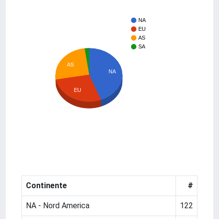
NA
EU
AS
SA
AS
NA
EU
Continente
#
NA - Nord America
122