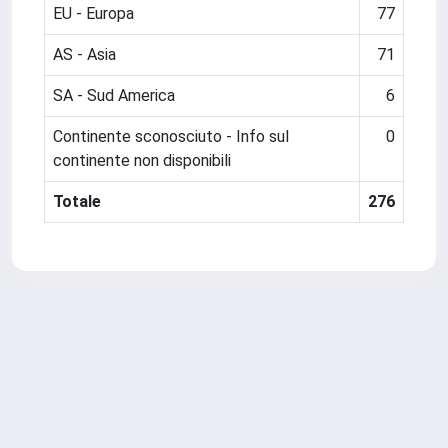
EU - Europa
77
AS - Asia
71
SA - Sud America
6
Continente sconosciuto - Info sul
0
continente non disponibili
Totale
276
Powered by
IRIS
-
about IRIS
-
Utilizzo dei cookie