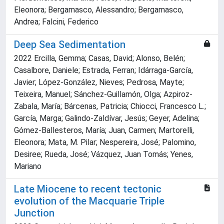
Eleonora; Bergamasco, Alessandro; Bergamasco,
Andrea; Falcini, Federico
Deep Sea Sedimentation
2022 Ercilla, Gemma; Casas, David; Alonso, Belén;
Casalbore, Daniele; Estrada, Ferran; Idárraga-García,
Javier; López-González, Nieves; Pedrosa, Mayte;
Teixeira, Manuel; Sánchez-Guillamón, Olga; Azpiroz-
Zabala, María; Bárcenas, Patricia; Chiocci, Francesco L.;
García, Marga; Galindo-Zaldívar, Jesús; Geyer, Adelina;
Gómez-Ballesteros, María; Juan, Carmen; Martorelli,
Eleonora; Mata, M. Pilar; Nespereira, José; Palomino,
Desiree; Rueda, José; Vázquez, Juan Tomás; Yenes,
Mariano
Late Miocene to recent tectonic
evolution of the Macquarie Triple
Junction