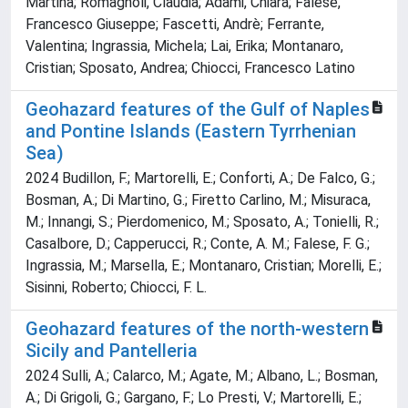
Martina; Romagnoli, Claudia; Adami, Chiara; Falese,
Francesco Giuseppe; Fascetti, Andrè; Ferrante,
Valentina; Ingrassia, Michela; Lai, Erika; Montanaro,
Cristian; Sposato, Andrea; Chiocci, Francesco Latino
Geohazard features of the Gulf of Naples
and Pontine Islands (Eastern Tyrrhenian
Sea)
2024 Budillon, F.; Martorelli, E.; Conforti, A.; De Falco, G.;
Bosman, A.; Di Martino, G.; Firetto Carlino, M.; Misuraca,
M.; Innangi, S.; Pierdomenico, M.; Sposato, A.; Tonielli, R.;
Casalbore, D.; Capperucci, R.; Conte, A. M.; Falese, F. G.;
Ingrassia, M.; Marsella, E.; Montanaro, Cristian; Morelli, E.;
Sisinni, Roberto; Chiocci, F. L.
Geohazard features of the north-western
Sicily and Pantelleria
2024 Sulli, A.; Calarco, M.; Agate, M.; Albano, L.; Bosman,
A.; Di Grigoli, G.; Gargano, F.; Lo Presti, V.; Martorelli, E.;