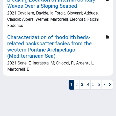
Waves Over a Sloping Seabed
2021 Cavaliere, Davide; la Forgia, Giovanni; Adduce,
Claudia; Alpers, Werner; Martorelli, Eleonora; Falcini,
Federico
Characterization of rhodolith beds-
related backscatter facies from the
western Pontine Archipelago
(Mediterranean Sea)
2021 Sane, E; Ingrassia, M; Chiocci, Fl; Argenti, L;
Martorelli, E
1
2
3
4
5
6
7