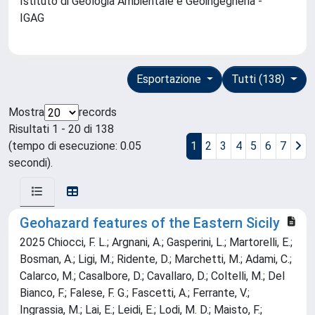
Istituto di Geologia Ambientale e Geoingegneria -
IGAG
Esportazione
Tutti (138)
Mostra
records
Risultati 1 - 20 di 138
(tempo di esecuzione: 0.05
1
2
3
4
5
6
7
secondi).
Geohazard features of the Eastern Sicily
2025 Chiocci, F. L.; Argnani, A.; Gasperini, L.; Martorelli, E.;
Bosman, A.; Ligi, M.; Ridente, D.; Marchetti, M.; Adami, C.;
Calarco, M.; Casalbore, D.; Cavallaro, D.; Coltelli, M.; Del
Bianco, F.; Falese, F. G.; Fascetti, A.; Ferrante, V.;
Ingrassia, M.; Lai, E.; Leidi, E.; Lodi, M. D.; Maisto, F.;