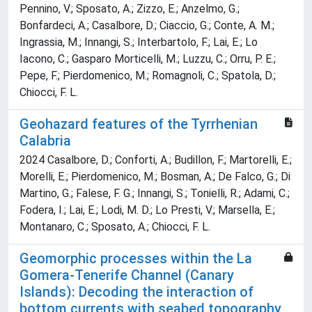
Pennino, V.; Sposato, A.; Zizzo, E.; Anzelmo, G.;
Bonfardeci, A.; Casalbore, D.; Ciaccio, G.; Conte, A. M.;
Ingrassia, M.; Innangi, S.; Interbartolo, F.; Lai, E.; Lo
Iacono, C.; Gasparo Morticelli, M.; Luzzu, C.; Orru, P. E.;
Pepe, F.; Pierdomenico, M.; Romagnoli, C.; Spatola, D.;
Chiocci, F. L.
Geohazard features of the Tyrrhenian
Calabria
2024 Casalbore, D.; Conforti, A.; Budillon, F.; Martorelli, E.;
Morelli, E.; Pierdomenico, M.; Bosman, A.; De Falco, G.; Di
Martino, G.; Falese, F. G.; Innangi, S.; Tonielli, R.; Adami, C.;
Fodera, I.; Lai, E.; Lodi, M. D.; Lo Presti, V.; Marsella, E.;
Montanaro, C.; Sposato, A.; Chiocci, F. L.
Geomorphic processes within the La
Gomera-Tenerife Channel (Canary
Islands): Decoding the interaction of
bottom currents with seabed topography