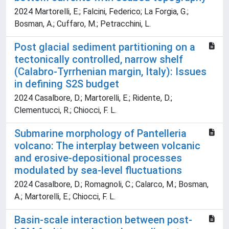
2024 Martorelli, E.; Falcini, Federico; La Forgia, G.;
Bosman, A.; Cuffaro, M.; Petracchini, L.
Post glacial sediment partitioning on a
tectonically controlled, narrow shelf
(Calabro-Tyrrhenian margin, Italy): Issues
in defining S2S budget
2024 Casalbore, D.; Martorelli, E.; Ridente, D.;
Clementucci, R.; Chiocci, F. L.
Submarine morphology of Pantelleria
volcano: The interplay between volcanic
and erosive-depositional processes
modulated by sea-level fluctuations
2024 Casalbore, D.; Romagnoli, C.; Calarco, M.; Bosman,
A.; Martorelli, E.; Chiocci, F. L.
Basin-scale interaction between post-