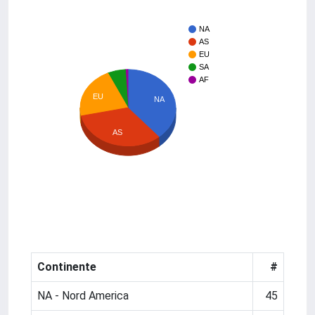
NA
AS
EU
SA
AF
EU
NA
AS
Continente
#
NA - Nord America
45