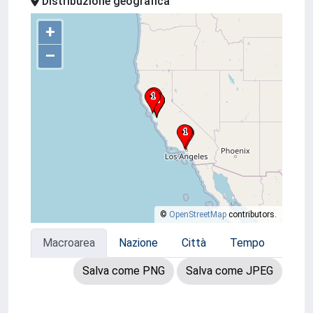
Distribuzione geografica
+
–
©
OpenStreetMap
contributors.
Macroarea
Nazione
Città
Tempo
Salva come PNG
Salva come JPEG