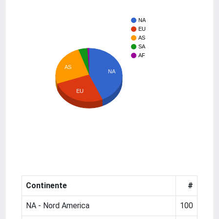
NA
EU
AS
SA
AF
AS
NA
EU
Continente
#
NA - Nord America
100