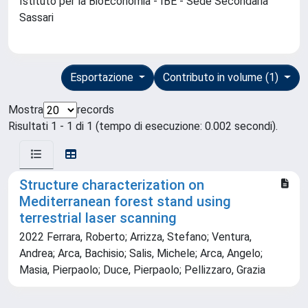
Istituto per la BioEconomia - IBE - Sede Secondaria
Sassari
Esportazione
Contributo in volume (1)
Mostra
records
Risultati 1 - 1 di 1 (tempo di esecuzione: 0.002 secondi).
Structure characterization on
Mediterranean forest stand using
terrestrial laser scanning
2022 Ferrara, Roberto; Arrizza, Stefano; Ventura,
Andrea; Arca, Bachisio; Salis, Michele; Arca, Angelo;
Masia, Pierpaolo; Duce, Pierpaolo; Pellizzaro, Grazia