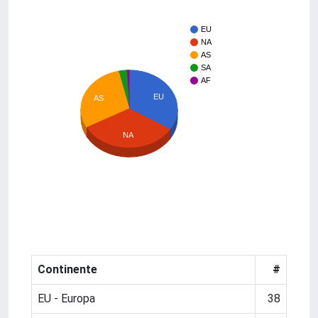
EU
NA
AS
SA
AF
EU
AS
NA
Continente
#
EU - Europa
38