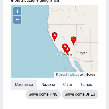
Distribuzione geografica
+
–
©
OpenStreetMap
contributors.
Macroarea
Nazione
Città
Tempo
Salva come PNG
Salva come JPEG