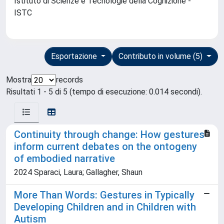
Istituto di Scienze e Tecnologie della Cognizione -
ISTC
Esportazione
Contributo in volume (5)
Mostra
records
Risultati 1 - 5 di 5 (tempo di esecuzione: 0.014 secondi).
Continuity through change: How gestures
inform current debates on the ontogeny
of embodied narrative
2024 Sparaci, Laura; Gallagher, Shaun
More Than Words: Gestures in Typically
Developing Children and in Children with
Autism