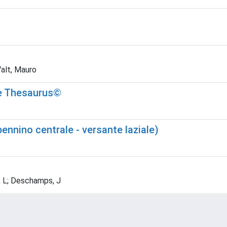
Valt, Mauro
ce Thesaurus©
ennino centrale - versante laziale)
R, L; Deschamps, J