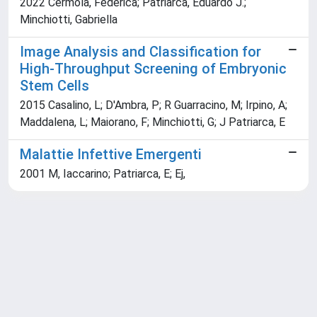
2022 Cermola, Federica; Patriarca, Eduardo J.;
Minchiotti, Gabriella
Image Analysis and Classification for
High-Throughput Screening of Embryonic
Stem Cells
2015 Casalino, L; D'Ambra, P; R Guarracino, M; Irpino, A;
Maddalena, L; Maiorano, F; Minchiotti, G; J Patriarca, E
Malattie Infettive Emergenti
2001 M, Iaccarino; Patriarca, E; Ej,
Powered by
IRIS
-
about IRIS
-
Utilizzo dei cookie