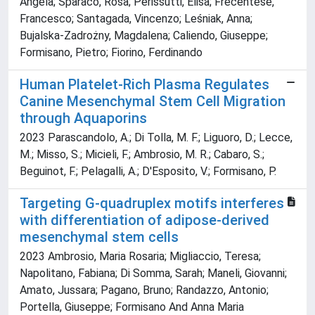
Angela; Sparaco, Rosa; Perissutti, Elisa; Frecentese,
Francesco; Santagada, Vincenzo; Leśniak, Anna;
Bujalska-Zadrożny, Magdalena; Caliendo, Giuseppe;
Formisano, Pietro; Fiorino, Ferdinando
Human Platelet-Rich Plasma Regulates
Canine Mesenchymal Stem Cell Migration
through Aquaporins
2023 Parascandolo, A.; Di Tolla, M. F.; Liguoro, D.; Lecce,
M.; Misso, S.; Micieli, F.; Ambrosio, M. R.; Cabaro, S.;
Beguinot, F.; Pelagalli, A.; D'Esposito, V.; Formisano, P.
Targeting G-quadruplex motifs interferes
with differentiation of adipose-derived
mesenchymal stem cells
2023 Ambrosio, Maria Rosaria; Migliaccio, Teresa;
Napolitano, Fabiana; Di Somma, Sarah; Maneli, Giovanni;
Amato, Jussara; Pagano, Bruno; Randazzo, Antonio;
Portella, Giuseppe; Formisano And Anna Maria