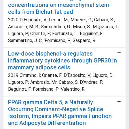
concentrations on mesenchymal stem
cells from Bichat fat pad
2020 D'Esposito, V.; Lecce, M.; Marenzi, G.; Cabaro, S.;
Ambrosio, M. R.; Sammartino, G.; Misso, S.; Migliaccio, T.;
Liguoro, P.; Oriente, F.; Fortunato, L.; Beguinot, F.;
Sammartino, J. C.; Formisano, P.; Gasparro, R.
Low-dose bisphenol-a regulates
inflammatory cytokines through GPR30 in
mammary adipose cells
2019 Cimmino, I; Oriente, F; D'Esposito, V; Liguoro, D;
Liguoro, P; Ambrosio, Mr; Cabaro, S; D'Andrea, F;
Beguinot, F; Formisano, P; Valentino, R
PPAR gamma Delta 5, a Naturally
Occurring Dominant-Negative Splice
Isoform, Impairs PPAR gamma Function
and Adipocyte Differentiation