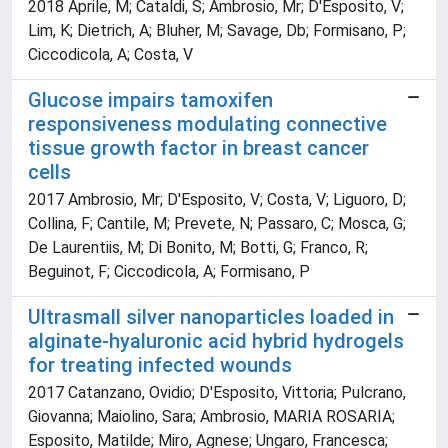
2018 Aprile, M; Cataldi, S; Ambrosio, Mr; D'Esposito, V;
Lim, K; Dietrich, A; Bluher, M; Savage, Db; Formisano, P;
Ciccodicola, A; Costa, V
Glucose impairs tamoxifen
responsiveness modulating connective
tissue growth factor in breast cancer
cells
2017 Ambrosio, Mr; D'Esposito, V; Costa, V; Liguoro, D;
Collina, F; Cantile, M; Prevete, N; Passaro, C; Mosca, G;
De Laurentiis, M; Di Bonito, M; Botti, G; Franco, R;
Beguinot, F; Ciccodicola, A; Formisano, P
Ultrasmall silver nanoparticles loaded in
alginate-hyaluronic acid hybrid hydrogels
for treating infected wounds
2017 Catanzano, Ovidio; D'Esposito, Vittoria; Pulcrano,
Giovanna; Maiolino, Sara; Ambrosio, MARIA ROSARIA;
Esposito, Matilde; Miro, Agnese; Ungaro, Francesca;