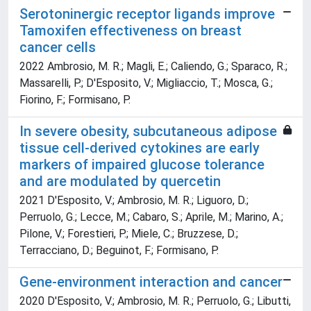
Serotoninergic receptor ligands improve
Tamoxifen effectiveness on breast
cancer cells
2022 Ambrosio, M. R.; Magli, E.; Caliendo, G.; Sparaco, R.;
Massarelli, P.; D'Esposito, V.; Migliaccio, T.; Mosca, G.;
Fiorino, F.; Formisano, P.
In severe obesity, subcutaneous adipose
tissue cell-derived cytokines are early
markers of impaired glucose tolerance
and are modulated by quercetin
2021 D'Esposito, V.; Ambrosio, M. R.; Liguoro, D.;
Perruolo, G.; Lecce, M.; Cabaro, S.; Aprile, M.; Marino, A.;
Pilone, V.; Forestieri, P.; Miele, C.; Bruzzese, D.;
Terracciano, D.; Beguinot, F.; Formisano, P.
Gene-environment interaction and cancer
2020 D'Esposito, V.; Ambrosio, M. R.; Perruolo, G.; Libutti,