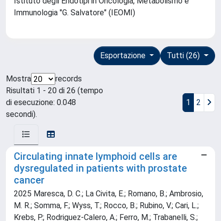
Istituto degli Endotipi in Oncologia, Metabolismo e
Immunologia "G. Salvatore" (IEOMI)
Esportazione
Tutti (26)
Mostra
records
Risultati 1 - 20 di 26 (tempo
di esecuzione: 0.048
1
2
secondi).
Circulating innate lymphoid cells are
dysregulated in patients with prostate
cancer
2025 Maresca, D. C.; La Civita, E.; Romano, B.; Ambrosio,
M. R.; Somma, F.; Wyss, T.; Rocco, B.; Rubino, V.; Cari, L.;
Krebs, P.; Rodriguez-Calero, A.; Ferro, M.; Trabanelli, S.;