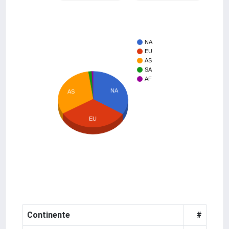
NA
EU
AS
SA
AF
NA
AS
EU
Continente
#