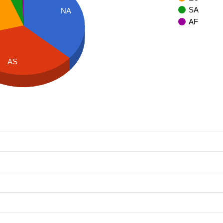
SA
NA
AF
AS