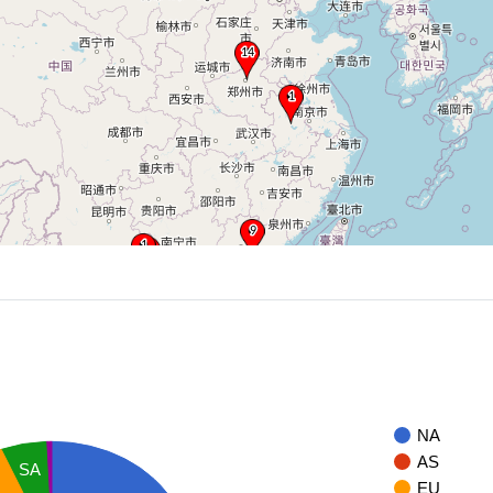
NA
AS
SA
EU