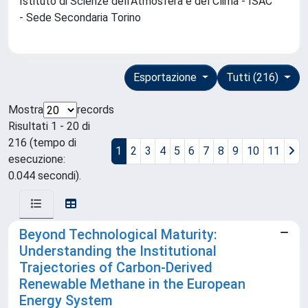
Istituto di Scienze dell'Atmosfera e del Clima - ISAC
- Sede Secondaria Torino
Esportazione
Tutti (216)
Mostra
records
Risultati 1 - 20 di
216 (tempo di
1
2
3
4
5
6
7
8
9
10
11
esecuzione:
0.044 secondi).
Beyond Technological Maturity:
Understanding the Institutional
Trajectories of Carbon‐Derived
Renewable Methane in the European
Energy System