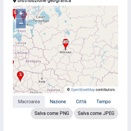
Distribuzione geografica
+
–
©
OpenStreetMap
contributors.
Macroarea
Nazione
Città
Tempo
Salva come PNG
Salva come JPEG