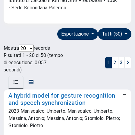
Istituto di Calcolo e Reti ad Alte Prestazioni - ICAR
- Sede Secondaria Palermo
Esportazione
Tutti (50)
Mostra
records
Risultati 1 - 20 di 50 (tempo
di esecuzione: 0.057
1
2
3
secondi).
A hybrid model for gesture recognition
and speech synchronization
2023 Maniscalco, Umberto; Maniscalco, Umberto;
Messina, Antonio; Messina, Antonio; Storniolo, Pietro;
Storniolo, Pietro